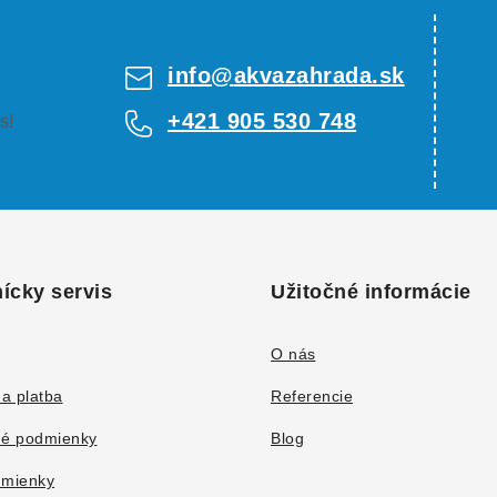
info
@
akvazahrada.sk
+421 905 530 748
s!
ícky servis
Užitočné informácie
O nás
a platba
Referencie
é podmienky
Blog
mienky