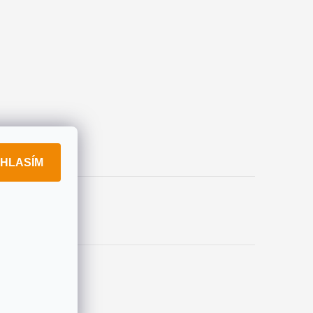
HLASÍM
okies