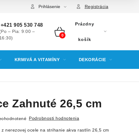
Prihlásenie
Registrácia
Prázdny
+421 905 530 748
(Po – Pia: 9:00 –
16:30)
NÁKUPNÝ
košík
KOŠÍK
KRMIVÁ A VITAMÍNY
DEKORÁCIE
KREV
ce Zahnuté 26,5 cm
Podrobnosti hodnotenia
eohodnotené
z nerezovej ocele na strihanie akva rastlín 26,5 cm