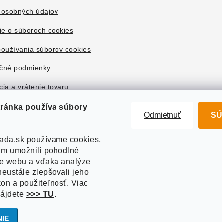
 osobných údajov
ie o súboroch cookies
oužívania súborov cookies
čné podmienky
ia a vrátenie tovaru
tránka používa súbory
Odmietnuť
SÚ
ada.sk používame cookies,
m umožnili pohodlné
ie webu a vďaka analýze
eustále zlepšovali jeho
kon a použiteľnosť. Viac
nájdete
>>> TU
.
right 2026
Akvazahrada.sk
. Všetky práva vyhradené.
Upraviť nastavenie co
Vytvoril Shoptet
NIE