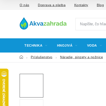
Prejsť
O nás
Doprava a platba
Kontakty
Blog
na
obsah
TECHNIKA
HNOJIVÁ
VODA
Domov
Príslušenstvo
Náradie, pinzety a nožnice