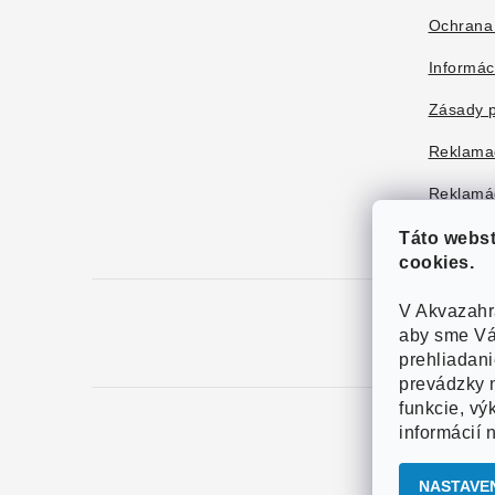
Ochrana
Informác
Zásady p
Reklama
Reklamác
Táto webs
cookies.
V Akvazahr
aby sme Vá
prehliadan
prevádzky n
funkcie, vý
informácií 
Copy
NASTAVE