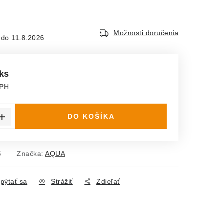
Možnosti doručenia
11.8.2026
 ks
DPH
ena:
DO KOŠÍKA
5
Značka:
AQUA
pýtať sa
Strážiť
Zdieľať