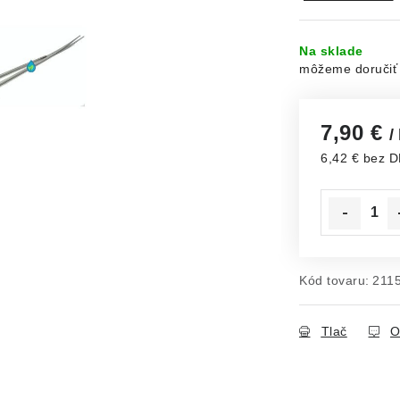
Na sklade
7,90 €
/
6,42 € bez 
Jednotková c
Kód tovaru:
211
Tlač
O