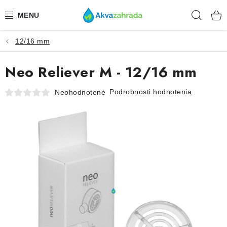
Prejsť
Hľad
na
obsah
12/16 mm
TECHNIKA
Neo Reliever M - 12/16 mm
HNOJIVÁ
Podrobnosti hodnotenia
Neohodnotené
VODA
PRÍSLUŠENSTVO
RASTLINY
SUBSTRÁTY
KRMIVÁ A VITAMÍNY