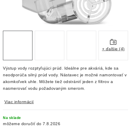
DEKORÁCIE
KREVETKY
ŽIVOČÍCHY
VÝPREDAJ
+ ďalšie (4)
O nás
Doprava a platba
Kontakty
Blog
Výstup vody rozptyľujúci prúd.
Ideálne pre akváriá, kde sa
Moja objednávka
neodporúča silný prúd vody.
Nástavec je možné namontovať v
akomkoľvek uhle.
Môžete tiež odstrániť jeden z filtrov a
nasmerovať vodu požadovaným smerom.
Viac informácií
Na sklade
7.8.2026