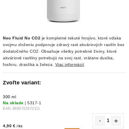
DEKORÁCIE
KREVETKY
ŽIVOČÍCHY
Neo Fluid No CO2
je kompletné tekuté hnojivo, ktoré vďaka
svojmu zloženiu podporuje zdravý rast akváriových rastlín bez
VÝPREDAJ
dodatočného CO2. Obsahuje všetky potrebné živiny, ktoré
akváriové rastliny potrebujú na svoj rast, vrátane dusíka,
O nás
Doprava a platba
Kontakty
Blog
fosforu, draslíka a železa.
Viac informácií
Moja objednávka
300 ml
Na sklade
| 5317-1
EAN:
8809702872111
4,90 €
/ ks