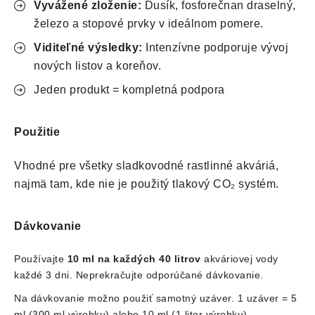
Vyvážené zloženie:
Dusík, fosforečnan draselný,
železo a stopové prvky v ideálnom pomere.
Viditeľné výsledky:
Intenzívne podporuje vývoj
nových listov a koreňov.
Jeden produkt = kompletná podpora
Použitie
Vhodné pre všetky sladkovodné rastlinné akváriá,
najmä tam, kde nie je použitý tlakový CO₂ systém.
Dávkovanie
Používajte
10 ml na každých 40 litrov
akváriovej vody
každé 3 dni. Neprekračujte odporúčané dávkovanie.
Na dávkovanie možno použiť samotný uzáver. 1 uzáver = 5
ml (300 ml výrobku) alebo 10 ml (1 liter výrobku)