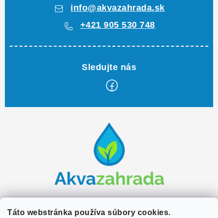
info
@
akvazahrada.sk
+421 905 530 748
Z
á
p
ä
t
i
e
Zákaznícky servis
Táto webstránka používa súbory cookies.