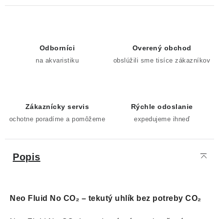
Odborníci
Overený obchod
na akvaristiku
obslúžili sme tisíce zákazníkov
Zákaznícky servis
Rýchle odoslanie
ochotne poradíme a pomôžeme
expedujeme ihneď
Popis
Neo Fluid No CO₂ – tekutý uhlík bez potreby CO₂