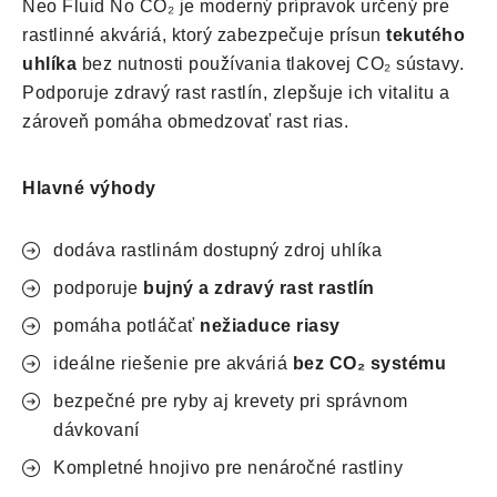
Neo Fluid No CO₂ je moderný prípravok určený pre
rastlinné akváriá, ktorý zabezpečuje prísun
tekutého
uhlíka
bez nutnosti používania tlakovej CO₂ sústavy.
Podporuje zdravý rast rastlín, zlepšuje ich vitalitu a
zároveň pomáha obmedzovať rast rias.
Hlavné výhody
dodáva rastlinám dostupný zdroj uhlíka
podporuje
bujný a zdravý rast rastlín
pomáha potláčať
nežiaduce riasy
ideálne riešenie pre akváriá
bez CO₂ systému
bezpečné pre ryby aj krevety pri správnom
dávkovaní
Kompletné hnojivo pre nenáročné rastliny