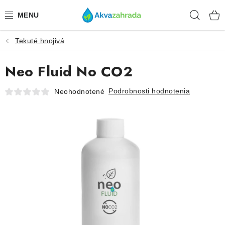
Prejsť
Hľad
na
obsah
Tekuté hnojivá
TECHNIKA
Neo Fluid No CO2
HNOJIVÁ
Podrobnosti hodnotenia
Neohodnotené
VODA
PRÍSLUŠENSTVO
RASTLINY
SUBSTRÁTY
KRMIVÁ A VITAMÍNY