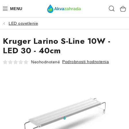
Prejsť
Hľad
na
obsah
LED osvetlenie
TECHNIKA
Kruger Larino S-Line 10W -
HNOJIVÁ
LED 30 - 40cm
VODA
Podrobnosti hodnotenia
Neohodnotené
PRÍSLUŠENSTVO
RASTLINY
SUBSTRÁTY
KRMIVÁ A VITAMÍNY