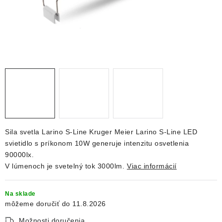
DEKORÁCIE
KREVETKY
ŽIVOČÍCHY
VÝPREDAJ
O nás
Doprava a platba
Kontakty
Blog
Moja objednávka
Sila svetla Larino S-Line Kruger Meier Larino S-Line LED
svietidlo s príkonom 10W generuje intenzitu osvetlenia
90000lx.
V lúmenoch je svetelný tok 3000lm.
Viac informácií
Na sklade
11.8.2026
Možnosti doručenia