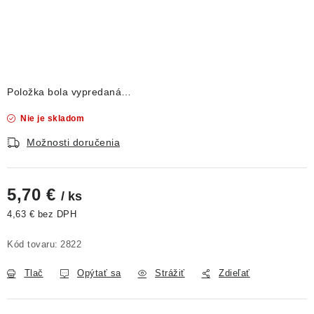
DEKORÁCIE
KREVETKY
ŽIVOČÍCHY
Položka bola vypredaná…
VÝPREDAJ
Nie je skladom
Možnosti doručenia
O nás
Doprava a platba
Kontakty
Blog
Moja objednávka
5,70 €
/ ks
4,63 € bez DPH
Jednotková cena:
Kód tovaru:
2822
Tlač
Opýtať sa
Strážiť
Zdieľať