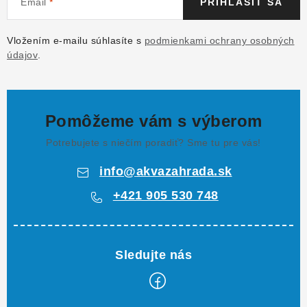
Email
PRIHLÁSIŤ SA
Vložením e-mailu súhlasíte s
podmienkami ochrany osobných
údajov
.
Pomôžeme vám s výberom
Potrebujete s niečím poradiť? Sme tu pre vás!
info
@
akvazahrada.sk
+421 905 530 748