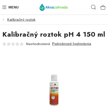
Prejsť
Hľad
na
obsah
Kalibračný roztok
TECHNIKA
Kalibračný roztok pH 4 150 ml
HNOJIVÁ
Podrobnosti hodnotenia
Neohodnotené
VODA
PRÍSLUŠENSTVO
RASTLINY
SUBSTRÁTY
KRMIVÁ A VITAMÍNY