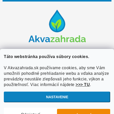
Z
á
p
ä
t
i
e
Zákaznícky servis
Táto webstránka používa súbory cookies.
Kontakty
V Akvazahrada.sk používame cookies, aby sme Vám
Užitočné informácie
umožnili pohodlné prehliadanie webu a vďaka analýze
Doprava a platba
O nás
prevádzky neustále zlepšovali jeho funkcie, výkon a
Overené zákazníkmi
Obchodné podmienky
použiteľnosť. Viac informácií nájdete
>>> TU
.
Referencie
VOP Podmienky
NASTAVENIE
Blog
Ochrana osobných údajov
Copyright 2026
Akvazahrada.sk
. Všetky práva vyhradené.
Upraviť
Informácie o súboroch cookies