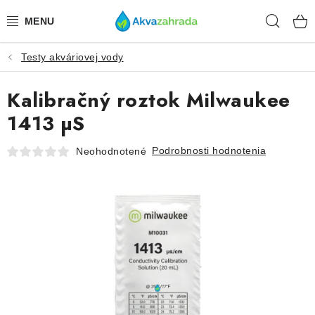
Prejsť
Hľad
na
obsah
Testy akváriovej vody
TECHNIKA
Kalibračný roztok Milwaukee
HNOJIVÁ
1413 µS
VODA
Podrobnosti hodnotenia
Neohodnotené
PRÍSLUŠENSTVO
RASTLINY
SUBSTRÁTY
KRMIVÁ A VITAMÍNY