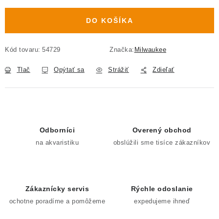
DO KOŠÍKA
Kód tovaru:
54729
Značka:
Milwaukee
Tlač
Opýtať sa
Strážiť
Zdieľať
Odborníci
Overený obchod
na akvaristiku
obslúžili sme tisíce zákazníkov
Zákaznícky servis
Rýchle odoslanie
ochotne poradíme a pomôžeme
expedujeme ihneď