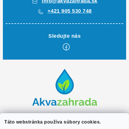
info
@
akvazahrada.sk
+421 905 530 748
Z
á
p
ä
t
i
e
Zákaznícky servis
Táto webstránka používa súbory cookies.