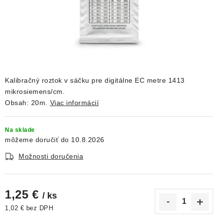
DEKORÁCIE
KREVETKY
ŽIVOČÍCHY
VÝPREDAJ
Kalibračný roztok v sáčku pre digitálne EC metre 1413
mikrosiemens/cm.
Obsah: 20m.
Viac informácií
O nás
Doprava a platba
Kontakty
Blog
Moja objednávka
Na sklade
10.8.2026
Možnosti doručenia
1,25 €
/ ks
1,02 € bez DPH
Jednotková cena: