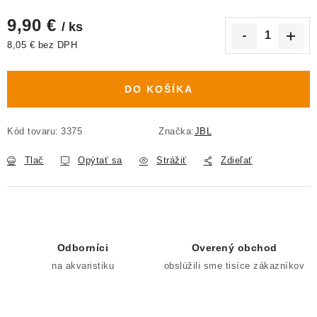
9,90 €
/ ks
8,05 € bez DPH
Jednotková cena:
DO KOŠÍKA
Kód tovaru:
3375
Značka:
JBL
Tlač
Opýtať sa
Strážiť
Zdieľať
Odborníci
Overený obchod
na akvaristiku
obslúžili sme tisíce zákazníkov