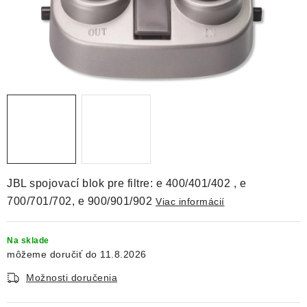
DEKORÁCIE
KREVETKY
ŽIVOČÍCHY
VÝPREDAJ
O nás
Doprava a platba
Kontakty
Blog
Moja objednávka
JBL spojovací blok pre filtre: e 400/401/402 , e
700/701/702, e 900/901/902
Viac informácií
Na sklade
11.8.2026
Možnosti doručenia