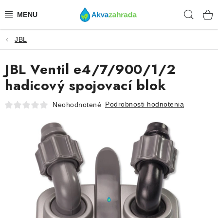
Prejsť
Hľad
na
obsah
JBL
TECHNIKA
JBL Ventil e4/7/900/1/2
HNOJIVÁ
hadicový spojovací blok
VODA
Podrobnosti hodnotenia
Neohodnotené
PRÍSLUŠENSTVO
RASTLINY
SUBSTRÁTY
KRMIVÁ A VITAMÍNY