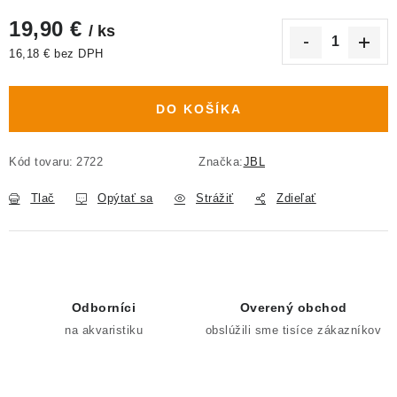
19,90 €
/ ks
16,18 € bez DPH
Jednotková cena:
DO KOŠÍKA
Kód tovaru:
2722
Značka:
JBL
Tlač
Opýtať sa
Strážiť
Zdieľať
Odborníci
Overený obchod
na akvaristiku
obslúžili sme tisíce zákazníkov