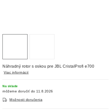
DEKORÁCIE
KREVETKY
ŽIVOČÍCHY
VÝPREDAJ
O nás
Doprava a platba
Kontakty
Blog
Moja objednávka
Náhradný rotor s oskou pre JBL CristalProfi e700
Viac informácií
Na sklade
11.8.2026
Možnosti doručenia