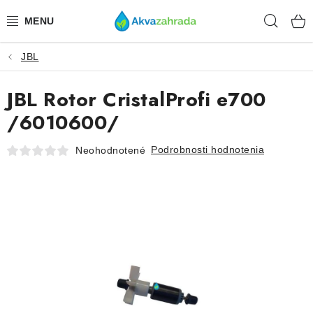
Prejsť
Hľad
na
obsah
JBL
TECHNIKA
JBL Rotor CristalProfi e700
HNOJIVÁ
/6010600/
VODA
Podrobnosti hodnotenia
Neohodnotené
PRÍSLUŠENSTVO
RASTLINY
SUBSTRÁTY
KRMIVÁ A VITAMÍNY