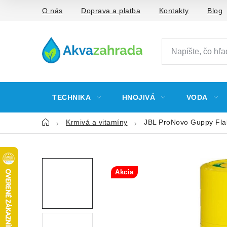
Prejsť
O nás
Doprava a platba
Kontakty
Blog
na
obsah
TECHNIKA
HNOJIVÁ
VODA
Domov
Krmivá a vitamíny
JBL ProNovo Guppy Fla
Akcia