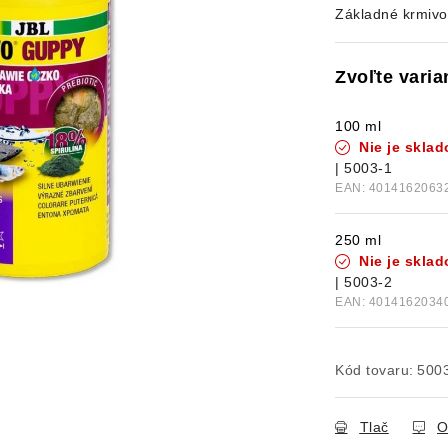
Základné krmivo
100 ml
Nie je skla
| 5003-1
EAN:
4014162063
250 ml
Nie je skla
| 5003-2
EAN:
4014162034
Kód tovaru:
500
Tlač
O