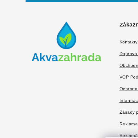
Z
á
Zákazn
p
ä
Kontakty
t
Doprava 
i
Obchodn
e
VOP Pod
Ochrana
Informác
Zásady p
Reklama
Reklamác