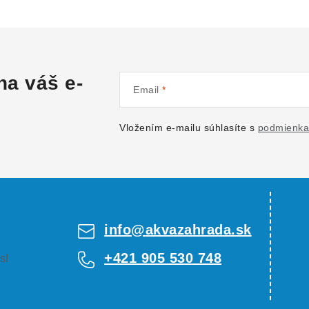
na váš e-
Email
Vložením e-mailu súhlasíte s
podmienka
info
@
akvazahrada.sk
+421 905 530 748
s!