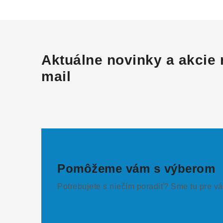
Aktuálne novinky a akcie 
mail
Pomôžeme vám s výberom
Potrebujete s niečím poradiť? Sme tu pre vá