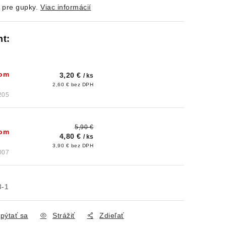
 pre gupky.
Viac informácií
dom
3,20 €
/ ks
2,60 € bez DPH
205
5,90 €
dom
4,80 €
/ ks
3,90 € bez DPH
007
3-1
pýtať sa
Strážiť
Zdieľať