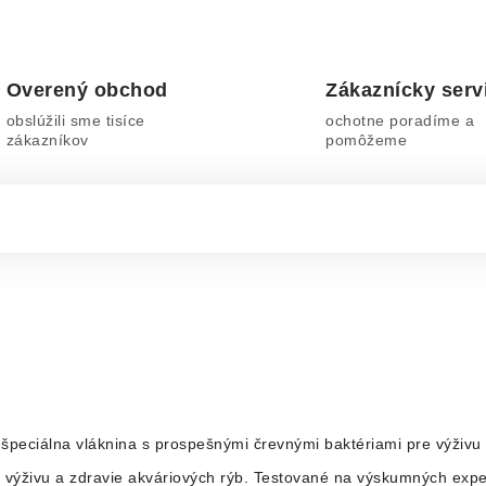
Overený obchod
Zákaznícky serv
obslúžili sme tisíce
ochotne poradíme a
zákazníkov
pomôžeme
: špeciálna vláknina s prospešnými črevnými baktériami pre výživu
ú výživu a zdravie akváriových rýb. Testované na výskumných expe