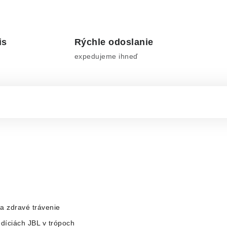
is
Rýchle odoslanie
expedujeme ihneď
 a zdravé trávenie
díciách JBL v trópoch