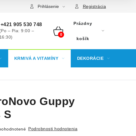
Prihlásenie
Registrácia
Prázdny
+421 905 530 748
(Po – Pia: 9:00 –
16:30)
NÁKUPNÝ
košík
KOŠÍK
KRMIVÁ A VITAMÍNY
DEKORÁCIE
KREV
roNovo Guppy
 S
Podrobnosti hodnotenia
eohodnotené