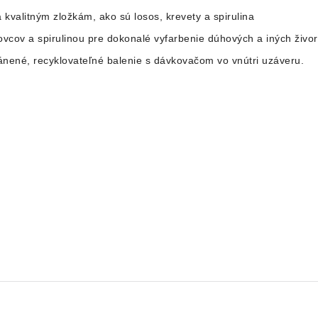
 kvalitným zložkám, ako sú losos, krevety a spirulina
vcov a spirulinou pre dokonalé vyfarbenie dúhových a iných živo
ánené, recyklovateľné balenie s dávkovačom vo vnútri uzáveru.