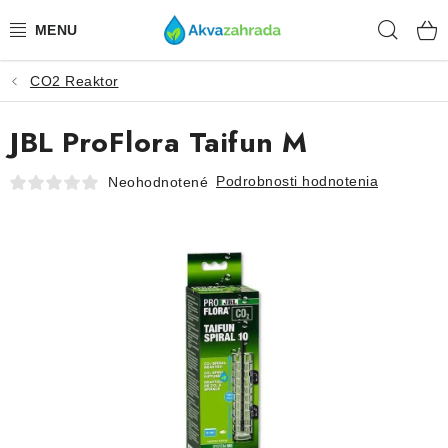
Prejsť
Hľad
na
obsah
CO2 Reaktor
TECHNIKA
JBL ProFlora Taifun M
HNOJIVÁ
Podrobnosti hodnotenia
Neohodnotené
VODA
PRÍSLUŠENSTVO
RASTLINY
SUBSTRÁTY
KRMIVÁ A VITAMÍNY