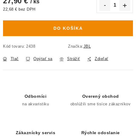
27,90 €
/ ks
22,68 € bez DPH
Jednotková cena:
DO KOŠÍKA
Kód tovaru:
2438
Značka:
JBL
Tlač
Opýtať sa
Strážiť
Zdieľať
Odborníci
Overený obchod
na akvaristiku
obslúžili sme tisíce zákazníkov
Zákaznícky servis
Rýchle odoslanie