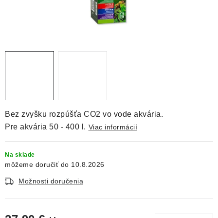
DEKORÁCIE
KREVETKY
ŽIVOČÍCHY
VÝPREDAJ
O nás
Doprava a platba
Kontakty
Blog
Bez zvyšku
rozpúšťa
CO2
vo vode
akvária.
Moja objednávka
Pre akvária 50 - 400 l.
Viac informácií
Na sklade
10.8.2026
Možnosti doručenia