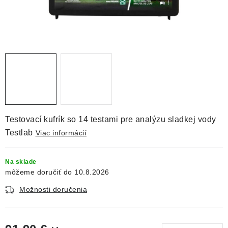
DEKORÁCIE
KREVETKY
ŽIVOČÍCHY
VÝPREDAJ
O nás
Doprava a platba
Kontakty
Blog
Testovací kufrík so 14 testami pre analýzu sladkej vody
Moja objednávka
Testlab
Viac informácií
Na sklade
10.8.2026
Možnosti doručenia