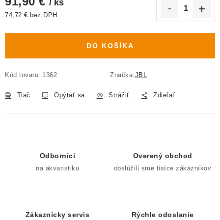
91,90 €
/ ks
74,72 € bez DPH
Jednotková cena:
DO KOŠÍKA
Kód tovaru:
1362
Značka:
JBL
Tlač
Opýtať sa
Strážiť
Zdieľať
Odborníci
Overený obchod
na akvaristiku
obslúžili sme tisíce zákazníkov
Zákaznícky servis
Rýchle odoslanie