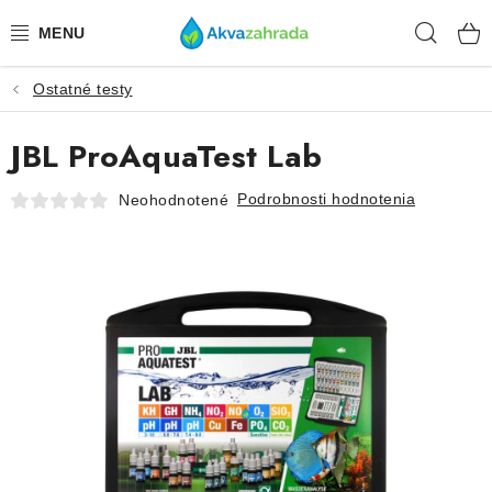
Prejsť
Hľad
na
obsah
Ostatné testy
TECHNIKA
JBL ProAquaTest Lab
HNOJIVÁ
Podrobnosti hodnotenia
Neohodnotené
VODA
PRÍSLUŠENSTVO
RASTLINY
SUBSTRÁTY
KRMIVÁ A VITAMÍNY