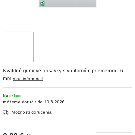
DEKORÁCIE
KREVETKY
ŽIVOČÍCHY
VÝPREDAJ
O nás
Doprava a platba
Kontakty
Blog
Kvalitné gumové prísavky s vnútorným priemerom 16
Moja objednávka
mm
Viac informácií
Na sklade
10.8.2026
Možnosti doručenia