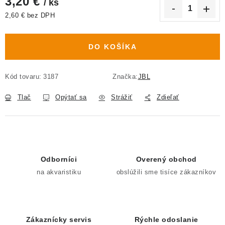
3,20 €
/ ks
2,60 € bez DPH
Jednotková cena:
DO KOŠÍKA
Kód tovaru:
3187
Značka:
JBL
Tlač
Opýtať sa
Strážiť
Zdieľať
Odborníci
Overený obchod
na akvaristiku
obslúžili sme tisíce zákazníkov
Zákaznícky servis
Rýchle odoslanie