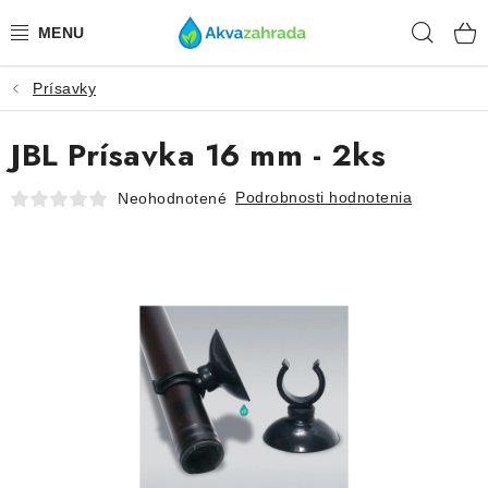
Prejsť
Hľad
na
obsah
Prísavky
TECHNIKA
JBL Prísavka 16 mm - 2ks
HNOJIVÁ
Podrobnosti hodnotenia
Neohodnotené
VODA
PRÍSLUŠENSTVO
RASTLINY
SUBSTRÁTY
KRMIVÁ A VITAMÍNY