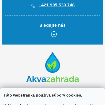
+421 905 530 748
Z
á
p
ä
t
i
e
Zákaznícky servis
Táto webstránka používa súbory cookies.
Kontakty