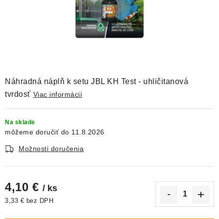
DEKORÁCIE
KREVETKY
ŽIVOČÍCHY
VÝPREDAJ
Náhradná náplň k setu JBL KH Test - uhličitanová
tvrdosť
Viac informácií
O nás
Doprava a platba
Kontakty
Blog
Moja objednávka
Na sklade
11.8.2026
Možnosti doručenia
4,10 €
/ ks
3,33 € bez DPH
Jednotková cena: