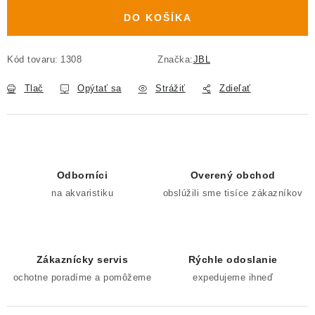
DO KOŠÍKA
Kód tovaru:
1308
Značka:
JBL
Tlač
Opýtať sa
Strážiť
Zdieľať
Odborníci
Overený obchod
na akvaristiku
obslúžili sme tisíce zákazníkov
Zákaznícky servis
Rýchle odoslanie
ochotne poradíme a pomôžeme
expedujeme ihneď