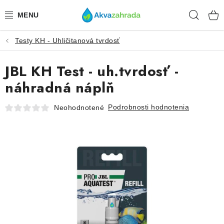
Prejsť
Hľad
na
obsah
Testy KH - Uhličitanová tvrdosť
TECHNIKA
JBL KH Test - uh.tvrdosť -
HNOJIVÁ
náhradná náplň
VODA
Podrobnosti hodnotenia
Neohodnotené
PRÍSLUŠENSTVO
RASTLINY
SUBSTRÁTY
KRMIVÁ A VITAMÍNY