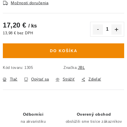
Možnosti doručenia
17,20 €
/ ks
13,98 € bez DPH
Jednotková cena:
DO KOŠÍKA
Kód tovaru:
1305
Značka:
JBL
Tlač
Opýtať sa
Strážiť
Zdieľať
Odborníci
Overený obchod
na akvaristiku
obslúžili sme tisíce zákazníkov