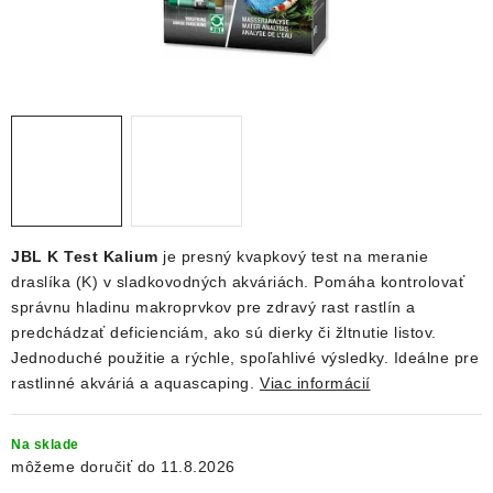
DEKORÁCIE
KREVETKY
ŽIVOČÍCHY
VÝPREDAJ
O nás
Doprava a platba
Kontakty
Blog
JBL K Test Kalium
je presný kvapkový test na meranie
Moja objednávka
draslíka (K) v sladkovodných akváriách. Pomáha kontrolovať
správnu hladinu makroprvkov pre zdravý rast rastlín a
predchádzať deficienciám, ako sú dierky či žltnutie listov.
Jednoduché použitie a rýchle, spoľahlivé výsledky. Ideálne pre
rastlinné akváriá a aquascaping.
Viac informácií
Na sklade
11.8.2026