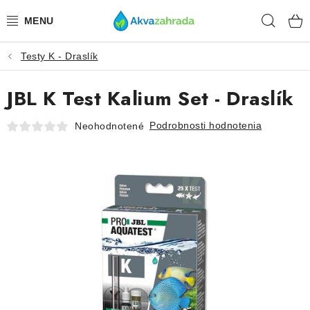
Prejsť
Hľad
na
obsah
Testy K - Draslík
TECHNIKA
JBL K Test Kalium Set - Draslík
HNOJIVÁ
Podrobnosti hodnotenia
Neohodnotené
VODA
PRÍSLUŠENSTVO
RASTLINY
SUBSTRÁTY
KRMIVÁ A VITAMÍNY