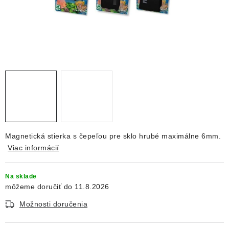
DEKORÁCIE
KREVETKY
ŽIVOČÍCHY
VÝPREDAJ
O nás
Doprava a platba
Kontakty
Blog
Moja objednávka
Magnetická stierka s čepeľou pre sklo hrubé maximálne 6mm.
Viac informácií
Na sklade
11.8.2026
Možnosti doručenia