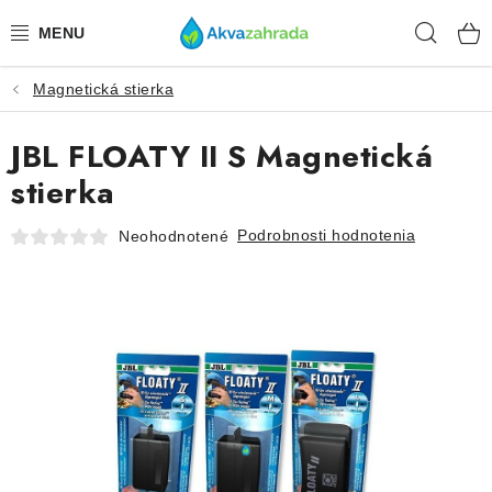
Prejsť
Hľad
na
obsah
Magnetická stierka
TECHNIKA
JBL FLOATY II S Magnetická
HNOJIVÁ
stierka
VODA
Podrobnosti hodnotenia
Neohodnotené
PRÍSLUŠENSTVO
RASTLINY
SUBSTRÁTY
KRMIVÁ A VITAMÍNY