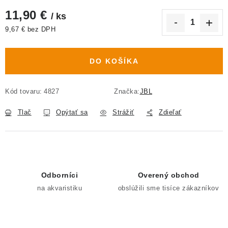
11,90 €
/ ks
9,67 € bez DPH
Jednotková cena:
DO KOŠÍKA
Kód tovaru:
4827
Značka:
JBL
Tlač
Opýtať sa
Strážiť
Zdieľať
Odborníci
Overený obchod
na akvaristiku
obslúžili sme tisíce zákazníkov