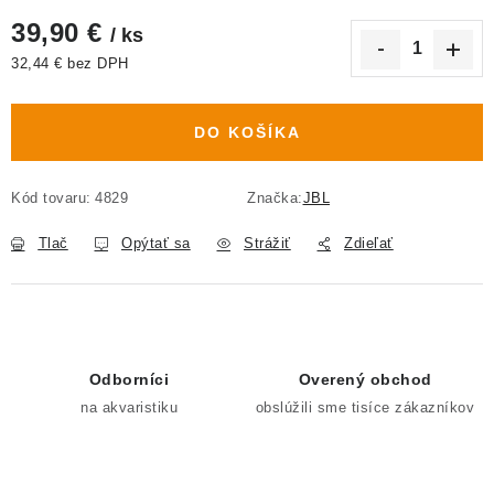
39,90 €
/ ks
32,44 € bez DPH
Jednotková cena:
DO KOŠÍKA
Kód tovaru:
4829
Značka:
JBL
Tlač
Opýtať sa
Strážiť
Zdieľať
Odborníci
Overený obchod
na akvaristiku
obslúžili sme tisíce zákazníkov