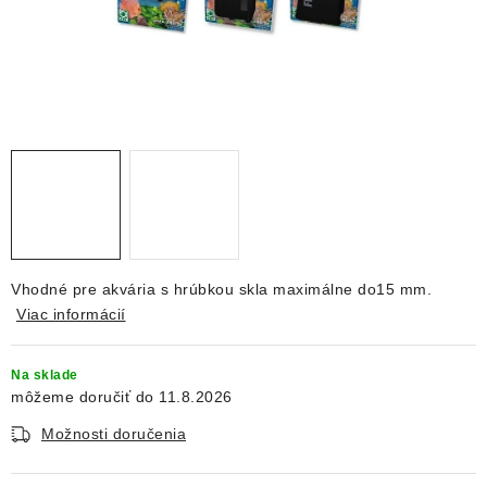
DEKORÁCIE
KREVETKY
ŽIVOČÍCHY
VÝPREDAJ
O nás
Doprava a platba
Kontakty
Blog
Moja objednávka
Vhodné pre akvária s hrúbkou skla maximálne do15 mm.
Viac informácií
Na sklade
11.8.2026
Možnosti doručenia