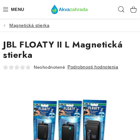
Prejsť
Hľad
na
obsah
Magnetická stierka
TECHNIKA
JBL FLOATY II L Magnetická
HNOJIVÁ
stierka
VODA
Podrobnosti hodnotenia
Neohodnotené
PRÍSLUŠENSTVO
RASTLINY
SUBSTRÁTY
KRMIVÁ A VITAMÍNY