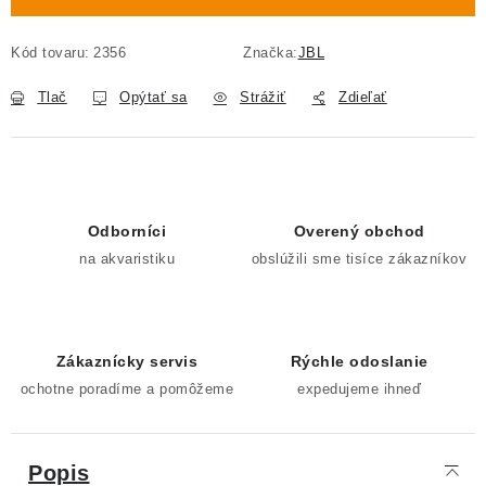
Kód tovaru:
2356
Značka:
JBL
Tlač
Opýtať sa
Strážiť
Zdieľať
Odborníci
Overený obchod
na akvaristiku
obslúžili sme tisíce zákazníkov
Zákaznícky servis
Rýchle odoslanie
ochotne poradíme a pomôžeme
expedujeme ihneď
Popis