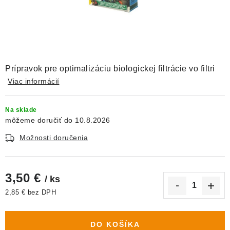
DEKORÁCIE
KREVETKY
ŽIVOČÍCHY
Prípravok pre optimalizáciu biologickej filtrácie vo filtri
VÝPREDAJ
Viac informácií
O nás
Doprava a platba
Kontakty
Blog
Na sklade
10.8.2026
Moja objednávka
Možnosti doručenia
3,50 €
/ ks
2,85 € bez DPH
Jednotková cena:
DO KOŠÍKA