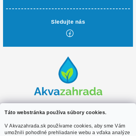
Z
á
p
ä
t
i
e
Zákaznícky servis
Táto webstránka používa súbory cookies.
Kontakty
V Akvazahrada.sk používame cookies, aby sme Vám
Užitočné informácie
umožnili pohodlné prehliadanie webu a vďaka analýze
Doprava a platba