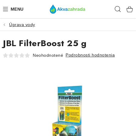
Prejsť
Hľad
na
obsah
Úprava vody
TECHNIKA
JBL FilterBoost 25 g
HNOJIVÁ
Podrobnosti hodnotenia
Neohodnotené
VODA
PRÍSLUŠENSTVO
RASTLINY
SUBSTRÁTY
KRMIVÁ A VITAMÍNY