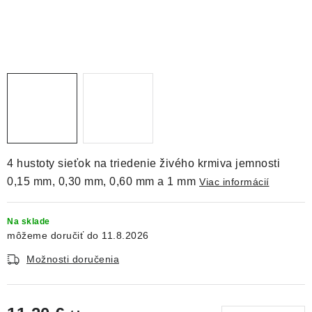
DEKORÁCIE
KREVETKY
ŽIVOČÍCHY
VÝPREDAJ
O nás
Doprava a platba
Kontakty
Blog
4 hustoty sieťok na triedenie živého krmiva jemnosti
Moja objednávka
0,15 mm, 0,30 mm, 0,60 mm a 1 mm
Viac informácií
Na sklade
11.8.2026
Možnosti doručenia