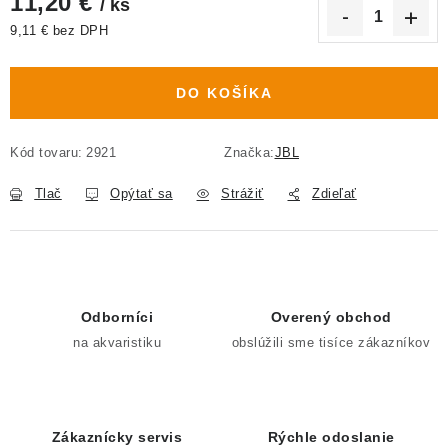
11,20 €
/ ks
9,11 € bez DPH
Jednotková cena:
DO KOŠÍKA
Kód tovaru:
2921
Značka:
JBL
Tlač
Opýtať sa
Strážiť
Zdieľať
Odborníci
Overený obchod
na akvaristiku
obslúžili sme tisíce zákazníkov
Zákaznícky servis
Rýchle odoslanie