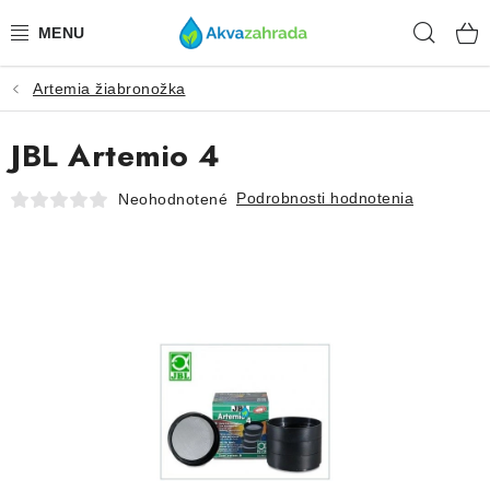
Prejsť
Hľad
na
obsah
Artemia žiabronožka
TECHNIKA
JBL Artemio 4
HNOJIVÁ
Podrobnosti hodnotenia
Neohodnotené
VODA
PRÍSLUŠENSTVO
RASTLINY
SUBSTRÁTY
KRMIVÁ A VITAMÍNY