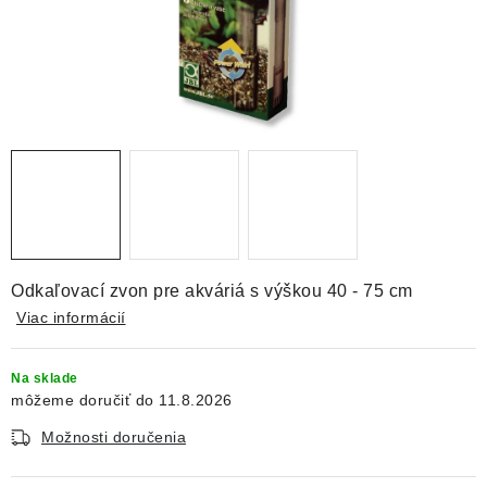
DEKORÁCIE
KREVETKY
ŽIVOČÍCHY
VÝPREDAJ
O nás
Doprava a platba
Kontakty
Blog
Moja objednávka
Odkaľovací zvon pre akváriá s výškou 40 - 75 cm
Viac informácií
Na sklade
11.8.2026
Možnosti doručenia