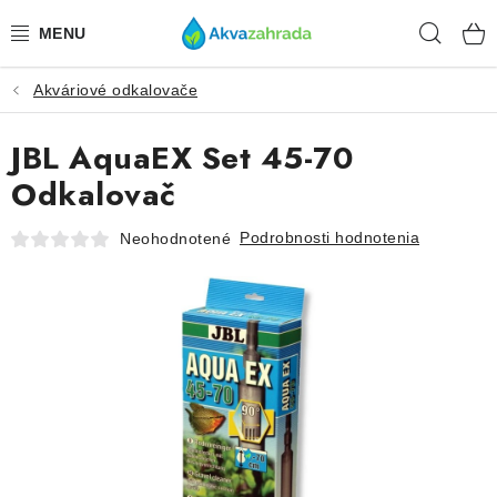
Prejsť
Hľad
na
obsah
Akváriové odkalovače
TECHNIKA
JBL AquaEX Set 45-70
HNOJIVÁ
Odkalovač
VODA
Podrobnosti hodnotenia
Neohodnotené
PRÍSLUŠENSTVO
RASTLINY
SUBSTRÁTY
KRMIVÁ A VITAMÍNY