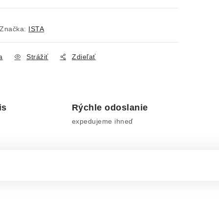
Značka:
ISTA
a
Strážiť
Zdieľať
is
Rýchle odoslanie
expedujeme ihneď