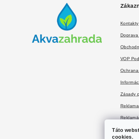
á
Zákazn
p
ä
Kontakty
t
Doprava 
i
Obchodn
e
VOP Pod
Ochrana
Informác
Zásady p
Reklama
Reklamác
Táto webs
cookies.