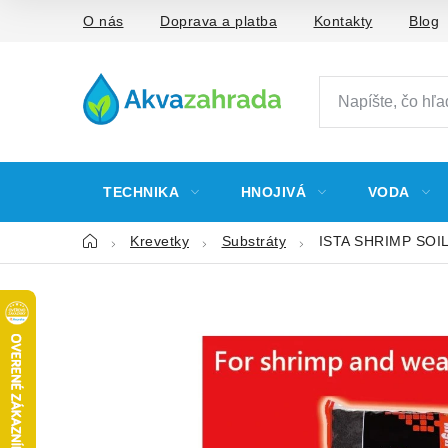
Prejsť
O nás
Doprava a platba
Kontakty
Blog
na
obsah
TECHNIKA
HNOJIVÁ
VODA
Domov
Krevetky
Substráty
ISTA SHRIMP SOIL