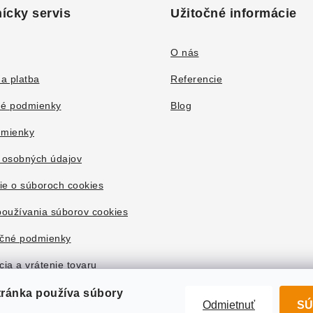
ícky servis
Užitočné informácie
O nás
a platba
Referencie
é podmienky
Blog
mienky
 osobných údajov
ie o súboroch cookies
oužívania súborov cookies
čné podmienky
ia a vrátenie tovaru
tránka používa súbory
Odmietnuť
SÚ