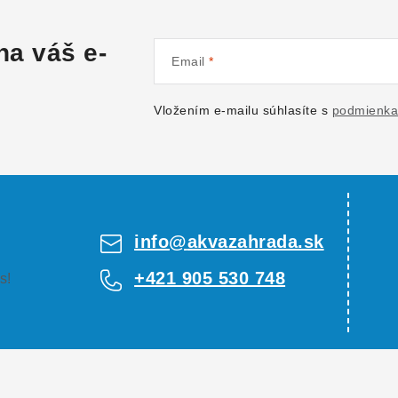
na váš e-
Email
Vložením e-mailu súhlasíte s
podmienka
info
@
akvazahrada.sk
+421 905 530 748
s!