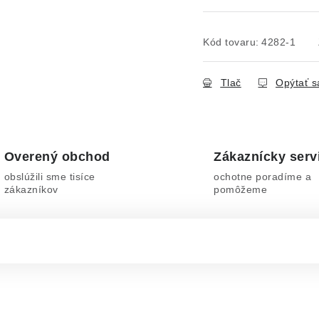
Kód tovaru:
4282-1
Tlač
Opýtať s
Overený obchod
Zákaznícky serv
obslúžili sme tisíce
ochotne poradíme a
zákazníkov
pomôžeme