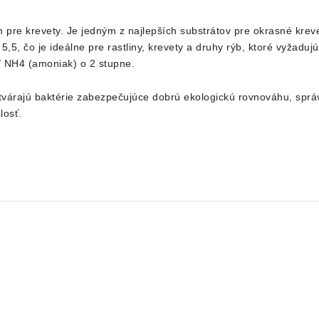
pre krevety. Je jedným z najlepších substrátov pre okrasné kreve
,5, čo je ideálne pre rastliny, krevety a druhy rýb, ktoré vyžaduj
 NH4 (amoniak) o 2 stupne.
 vytvárajú baktérie zabezpečujúce dobrú ekologickú rovnováhu, spr
losť.