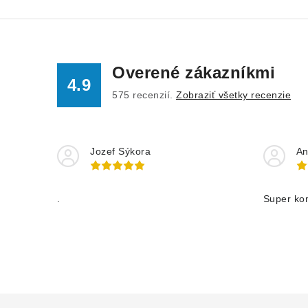
Overené zákazníkmi
4.9
575
recenzií.
Zobraziť všetky recenzie
Jozef Sýkora
An
.
Super ko