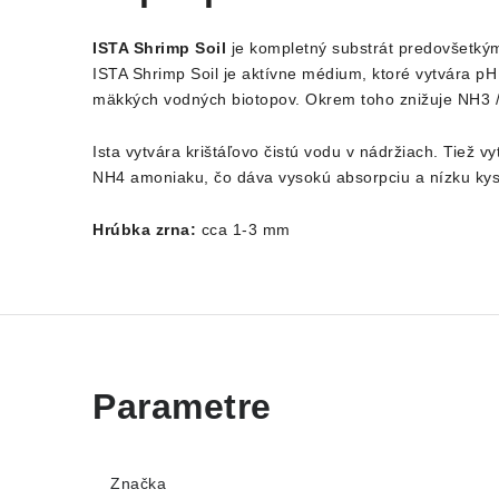
ISTA Shrimp Soil
je kompletný substrát predovšetkým 
ISTA Shrimp Soil je aktívne médium, ktoré vytvára pH 5
mäkkých vodných biotopov. Okrem toho znižuje NH3 /
Ista vytvára krištáľovo čistú vodu v nádržiach. Tiež
NH4 amoniaku, čo dáva vysokú absorpciu a nízku kys
Hrúbka zrna:
cca 1-3 mm
Značka