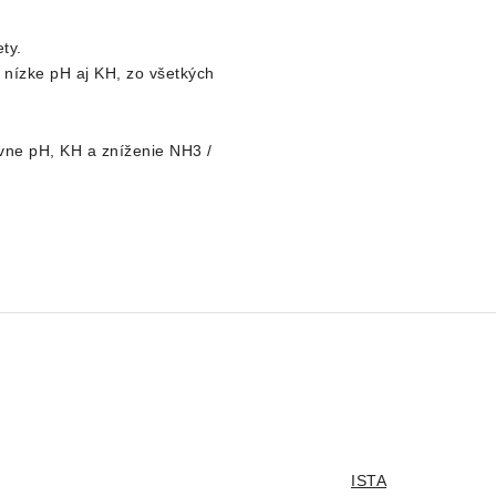
ty.
ú nízke pH aj KH, zo všetkých
ávne pH, KH a zníženie NH3 /
ISTA