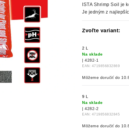
ISTA Shrimp Soil je 
Je jedným z najlepšíc
2 L
Na sklade
| 4282-1
EAN:
4719856832869
10.
9 L
Na sklade
| 4282-2
EAN:
4719856832845
10.