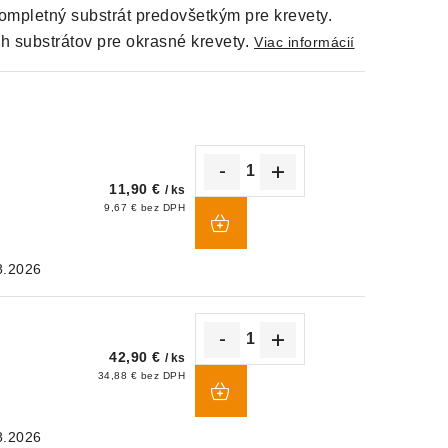
kompletný substrát predovšetkým pre krevety.
h substrátov pre okrasné krevety.
Viac informácií
11,90 €
/ ks
DO
9,67 € bez DPH
KOŠÍKA
8.2026
42,90 €
/ ks
DO
34,88 € bez DPH
KOŠÍKA
8.2026