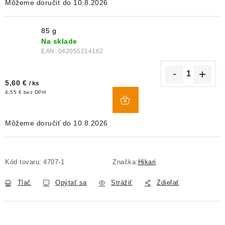
10.8.2026
85 g
Na sklade
EAN:
042055214162
5,60 €
/ ks
DO
4,55 € bez DPH
KOŠÍKA
10.8.2026
Kód tovaru:
4707-1
Značka:
Hikari
Tlač
Opýtať sa
Strážiť
Zdieľať