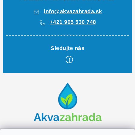
info
@
akvazahrada.sk
+421 905 530 748
Z
á
p
ä
t
i
e