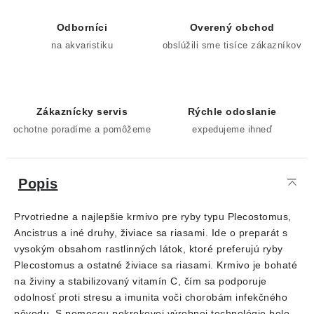
Odborníci
Overený obchod
na akvaristiku
obslúžili sme tisíce zákazníkov
Zákaznícky servis
Rýchle odoslanie
ochotne poradíme a pomôžeme
expedujeme ihneď
Popis
Prvotriedne a najlepšie krmivo pre ryby typu Plecostomus,
Ancistrus a iné druhy, živiace sa riasami. Ide o preparát s
vysokým obsahom rastlinných látok, ktoré preferujú ryby
Plecostomus a ostatné živiace sa riasami. Krmivo je bohaté
na živiny a stabilizovaný vitamín C, čím sa podporuje
odolnosť proti stresu a imunita voči chorobám infekčného
pôvodu. S pomocou pokrokovej výrobnej technológie bolo