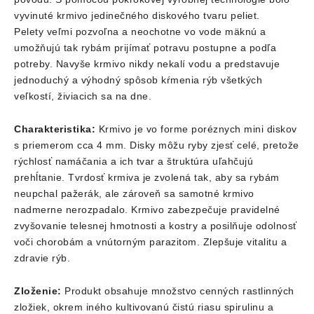
vyvinuté krmivo jedinečného diskového tvaru peliet.
Pelety veľmi pozvoľna a neochotne vo vode mäknú a
umožňujú tak rybám prijímať potravu postupne a podľa
potreby. Navyše krmivo nikdy nekalí vodu a predstavuje
jednoduchý a výhodný spôsob kŕmenia rýb všetkých
veľkostí, živiacich sa na dne.
Charakteristika:
Krmivo je vo forme poréznych mini diskov
s priemerom cca 4 mm. Disky môžu ryby zjesť celé, pretože
rýchlosť namáčania a ich tvar a štruktúra uľahčujú
prehĺtanie. Tvrdosť krmiva je zvolená tak, aby sa rybám
neupchal pažerák, ale zároveň sa samotné krmivo
nadmerne nerozpadalo. Krmivo zabezpečuje pravidelné
zvyšovanie telesnej hmotnosti a kostry a posilňuje odolnosť
voči chorobám a vnútorným parazitom. Zlepšuje vitalitu a
zdravie rýb.
Zloženie:
Produkt obsahuje množstvo cenných rastlinných
zložiek, okrem iného kultivovanú čistú riasu spirulinu a