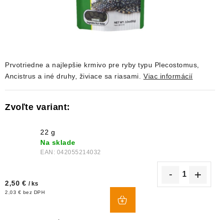
DEKORÁCIE
KREVETKY
ŽIVOČÍCHY
Prvotriedne a najlepšie krmivo pre ryby typu Plecostomus,
Ancistrus a iné druhy, živiace sa riasami.
Viac informácií
VÝPREDAJ
O nás
Doprava a platba
Kontakty
Blog
Moja objednávka
22 g
Na sklade
EAN:
042055214032
2,50 €
/ ks
DO
2,03 € bez DPH
KOŠÍKA