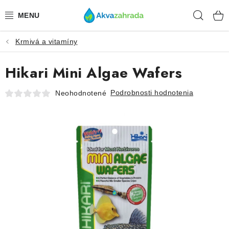
Prejsť
Hľad
na
obsah
Krmivá a vitamíny
TECHNIKA
Hikari Mini Algae Wafers
HNOJIVÁ
Podrobnosti hodnotenia
Neohodnotené
VODA
PRÍSLUŠENSTVO
RASTLINY
SUBSTRÁTY
KRMIVÁ A VITAMÍNY