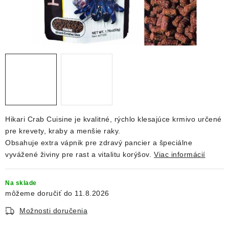
DEKORÁCIE
KREVETKY
ŽIVOČÍCHY
VÝPREDAJ
O nás
Doprava a platba
Kontakty
Blog
Hikari Crab Cuisine je kvalitné, rýchlo klesajúce krmivo určené
Moja objednávka
pre krevety, kraby a menšie raky.
Obsahuje extra vápnik pre zdravý pancier a špeciálne
vyvážené živiny pre rast a vitalitu korýšov.
Viac informácií
Na sklade
11.8.2026
Možnosti doručenia