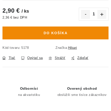
2,90 €
/ ks
2,36 € bez DPH
Jednotková cena:
DO KOŠÍKA
Kód tovaru:
5178
Značka:
Hikari
Tlač
Opýtať sa
Strážiť
Zdieľať
Odborníci
Overený obchod
na akvaristiku
obslúžili sme tisíce zákazníkov