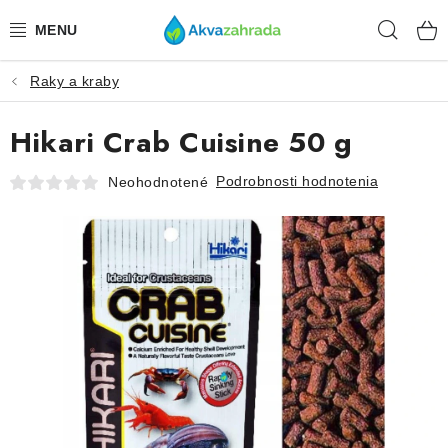
Prejsť
Hľad
na
obsah
Raky a kraby
TECHNIKA
Hikari Crab Cuisine 50 g
HNOJIVÁ
Podrobnosti hodnotenia
Neohodnotené
VODA
PRÍSLUŠENSTVO
RASTLINY
SUBSTRÁTY
KRMIVÁ A VITAMÍNY