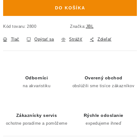
DO KOŠÍKA
Kód tovaru:
2800
Značka:
JBL
Tlač
Opýtať sa
Strážiť
Zdieľať
Odborníci
Overený obchod
na akvaristiku
obslúžili sme tisíce zákazníkov
Zákaznícky servis
Rýchle odoslanie
ochotne poradíme a pomôžeme
expedujeme ihneď