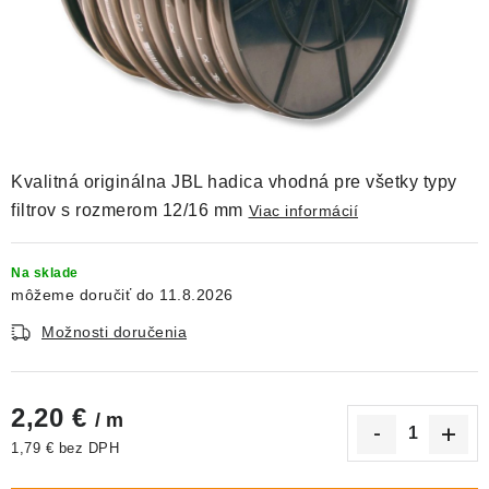
DEKORÁCIE
KREVETKY
ŽIVOČÍCHY
VÝPREDAJ
Kvalitná originálna JBL hadica vhodná pre všetky typy
filtrov s rozmerom 12/16 mm
Viac informácií
O nás
Doprava a platba
Kontakty
Blog
Moja objednávka
Na sklade
11.8.2026
Možnosti doručenia
2,20 €
/ m
1,79 € bez DPH
Jednotková cena: