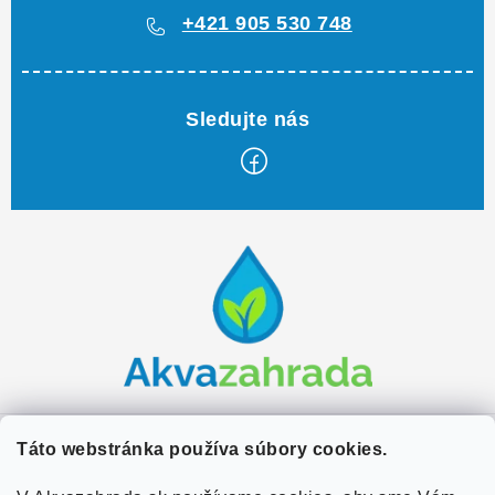
+421 905 530 748
Z
á
p
ä
t
i
e
Zákaznícky servis
Táto webstránka používa súbory cookies.
Kontakty