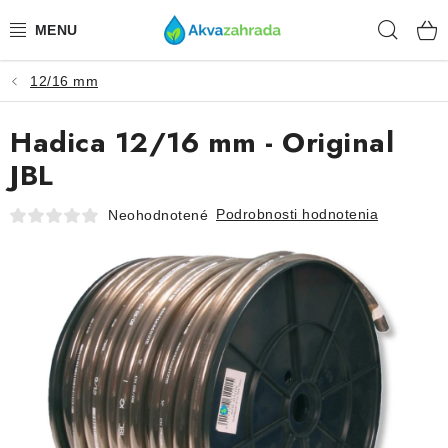
Prejsť
Hľad
na
obsah
12/16 mm
TECHNIKA
Hadica 12/16 mm - Original
HNOJIVÁ
JBL
VODA
Podrobnosti hodnotenia
Neohodnotené
PRÍSLUŠENSTVO
RASTLINY
SUBSTRÁTY
KRMIVÁ A VITAMÍNY