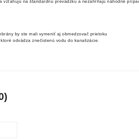
 vzťahujú na štandardnú prevádzku a nezahŕňajú náhodné prípa
brány by ste mali vymeniť aj obmedzovač prietoku
 ktoré odvádza znečistenú vodu do kanalizácie.
0)