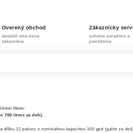
Overený obchod
Zákaznícky serv
obslúžili sme tisíce
ochotne poradíme a
zákazníkov
pomôžeme
lobal Water .
o 760 litrov za deň).
 dĺžku 12 palcov, s nominálnou kapacitou 100 gpd (galón za deň) ,