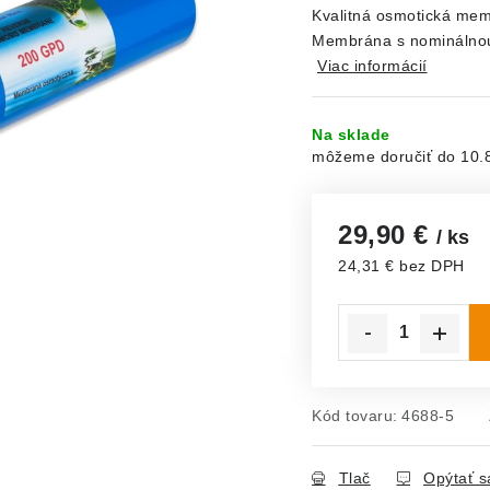
Kvalitná osmotická mem
Membrána s nominálnou 
Viac informácií
Na sklade
10.
29,90 €
/ ks
24,31 € bez DPH
Jednotková cena:
Kód tovaru:
4688-5
Tlač
Opýtať s