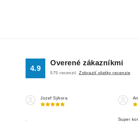
Overené zákazníkmi
4.9
575
recenzií.
Zobraziť všetky recenzie
Jozef Sýkora
An
.
Super ko