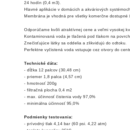
24 hodín (0,4 m3).
Hlavné aplikácie v domácich a akváriových systémoc
Membrána je vhodná pre všetky komerčne dostupné št
Odporúčame kvôli atraktívnej cene a veľmi vysokej kva
Kontaminovaná voda je tlačená pod tlakom na povrch
Znečisťujúce látky sa oddelia a zlikvidujú do odtoku.
Perfektne vyčistená voda vstupuje cez otvory do ce
Technické dáta:
- dĺžka 12 palcov (30,48 cm)
- priemer 1,8 palca (4,57 cm)
- hmotnosť 200g
- filtračná plocha 0,4 m2
- max.
ú
činnosť čistenia vody 97,0%
- minimálna účinnosť 95,0%
Podmienky testovania:
- prívodný tlak 4,14 bar (60 psi. 4,22 atm)