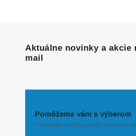
Aktuálne novinky a akcie 
mail
Pomôžeme vám s výberom
Potrebujete s niečím poradiť? Sme tu pre vá