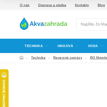
Prejsť
O nás
Doprava a platba
Kontakty
Blog
na
obsah
TECHNIKA
HNOJIVÁ
VODA
Domov
Technika
Reverzné osmózy
RO Memb