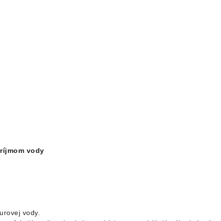
príjmom vody
surovej vody.