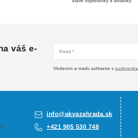
stave objednávky a dodávky.
na váš e-
Email
Vložením e-mailu súhlasíte s
podmienka
info
@
akvazahrada.sk
+421 905 530 748
s!