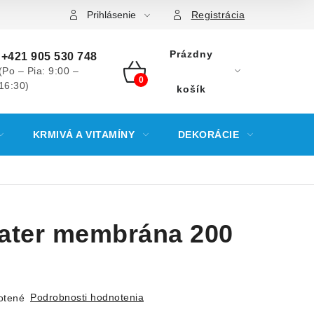
Prihlásenie
Registrácia
Prázdny
+421 905 530 748
(Po – Pia: 9:00 –
16:30)
NÁKUPNÝ
košík
KOŠÍK
KRMIVÁ A VITAMÍNY
DEKORÁCIE
KREV
ater membrána 200
Podrobnosti hodnotenia
otené