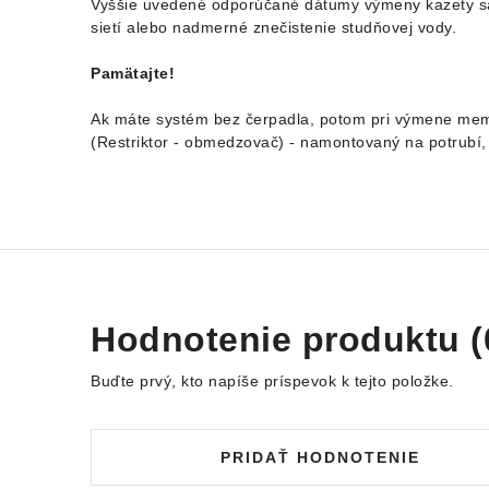
Vyššie uvedené odporúčané dátumy výmeny kazety sa
sietí alebo nadmerné znečistenie studňovej vody.
Pamätajte!
Ak máte systém bez čerpadla, potom pri výmene mem
(Restriktor - obmedzovač) - namontovaný na potrubí,
Hodnotenie produktu (
Buďte prvý, kto napíše príspevok k tejto položke.
PRIDAŤ HODNOTENIE