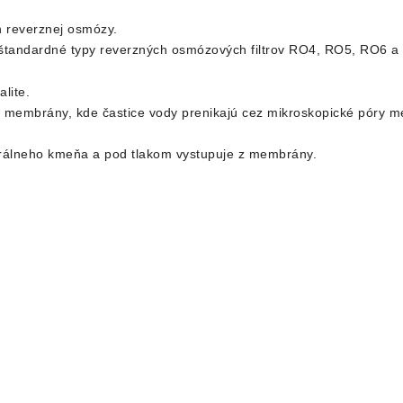
h reverznej osmózy.
andardné typy reverzných osmózových filtrov RO4, RO5, RO6 a RO
lite.
 membrány, kde častice vody prenikajú cez mikroskopické póry 
ntrálneho kmeňa a pod tlakom vystupuje z membrány.