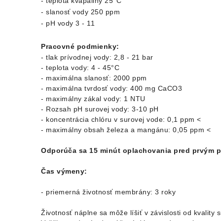
- teplota kvapaliny 25°C
- slanosť vody 250 ppm
- pH vody 3 - 11
Pracovné podmienky:
- tlak prívodnej vody: 2,8 - 21 bar
- teplota vody: 4 - 45°C
- maximálna slanosť: 2000 ppm
- maximálna tvrdosť vody: 400 mg CaCO3
- maximálny zákal vody: 1 NTU
- Rozsah pH surovej vody: 3-10 pH
- koncentrácia chlóru v surovej vode: 0,1 ppm <
- maximálny obsah železa a mangánu: 0,05 ppm <
Odporúča sa 15 minút oplachovania pred prvým 
Čas výmeny:
- priemerná životnosť membrány: 3 roky
Životnosť náplne sa môže líšiť v závislosti od kvality 