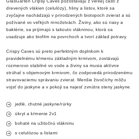
GlasGarten Cripsy Caves pozostávajú z veľkej časti z
drevených vlákien (celulózy), hliny a listov, ktoré sa
zvyčajne nachádzajú v prirodzených biotopoch zvierat a sú
požívané vo veľkých množstvách. Živiny, ako sú riasy a
baktérie, sa prijímajú s takouto vlákninou, ktorá sa
usadzuje ako biofilm na povrchoch a tvorí základ potravy.
Crispy Caves sú preto perfektným doplnkom k
pravidelnému kŕmeniu základným krmivom, zostávajú
rozmerovo stabilné vo vode a živiny sa musia aktívne
strúhať s objemovým krmivom, čo zodpovedá prirodzenému
stravovaciemu správaniu zvierat. Menšie živočíchy môžu
vojsť do jaskyne a v pokoji sa najesť zvnútra steny jaskyne.
jedlé, chutné jaskyne/rúrky
úkryt a kŕmenie 2v1
bohaté na užitočnú vlákninu
s celulózou a listami