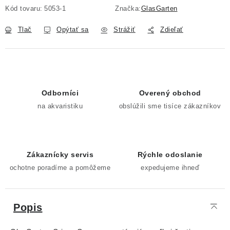
Kód tovaru:
5053-1
Značka:
GlasGarten
Tlač
Opýtať sa
Strážiť
Zdieľať
Odborníci
Overený obchod
na akvaristiku
obslúžili sme tisíce zákazníkov
Zákaznícky servis
Rýchle odoslanie
ochotne poradíme a pomôžeme
expedujeme ihneď
Popis