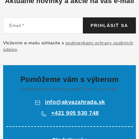
Aktuálne novinky a akcie na váš e-mail
Email
PRIHLÁSIŤ SA
Vložením e-mailu súhlasíte s
podmienkami ochrany osobných
údajov
.
Pomôžeme vám s výberom
Potrebujete s niečím poradiť? Sme tu pre vás!
info
@
akvazahrada.sk
+421 905 530 748