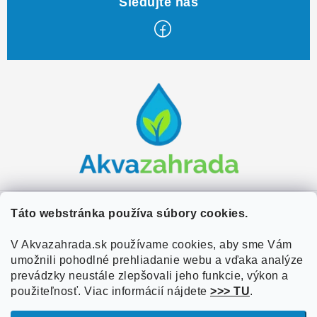
Z
á
p
ä
t
i
e
Zákaznícky servis
Táto webstránka používa súbory cookies.
Kontakty
V Akvazahrada.sk používame cookies, aby sme Vám
Užitočné informácie
umožnili pohodlné prehliadanie webu a vďaka analýze
Doprava a platba
O nás
prevádzky neustále zlepšovali jeho funkcie, výkon a
Overené zákazníkmi
Obchodné podmienky
použiteľnosť. Viac informácií nájdete
>>> TU
.
Referencie