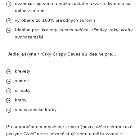
neznečisťujú vodu a môžu zostať v akváriu, kým nie sú
úplne zjedené.
vyrobené zo 100% prírodných surovín
Ideálne pre:
krevety, sumca sajúce, slimáky, raky, kraby
suchozemské
Jedlé jaskyne / rúrky Crispy Caves sú ideálne pre...
krevety
sumec
slimáky
kraby
suchozemské kraby
Pri odporúčanom množstve krmiva (pozri nižšie) chrumkavé
jaskyne GlasGarten neznečisťujú vodu a môžu zostať v