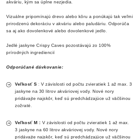
akváriu, kým sa úplne nezjedia.
Vizuálne pripomínajú drevo alebo kôru a ponúkajú tak veľmi
prirodzenú dekoráciu v akváriu alebo paludáriu. Odporúča
sa aj ako dovolenkové alebo dovolenkové jedlo.
Jedlé jaskyne Crispy Caves pozostávajú zo 100%
prírodných ingrediencií
Odporúčané dávkovanie:
Veľkosť S
: V závislosti od počtu zvieratiek 1 až max. 3
jaskyne na 30 litrov akváriovej vody. Nové nory
pridávajte najskôr, keď sú predchádzajúce už väčšinou
zožraté.
Veľkosť M :
V závislosti od počtu zvieratiek 1 až max.
3 jaskyne na 60 litrov akváriovej vody. Nové nory
pridávajte najskôr, keď sú predchádzajúce už väčšinou