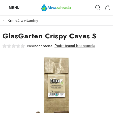
Prejsť
Hľad
na
obsah
Krmivá a vitamíny
TECHNIKA
GlasGarten Crispy Caves S
HNOJIVÁ
Podrobnosti hodnotenia
Neohodnotené
VODA
PRÍSLUŠENSTVO
RASTLINY
SUBSTRÁTY
KRMIVÁ A VITAMÍNY