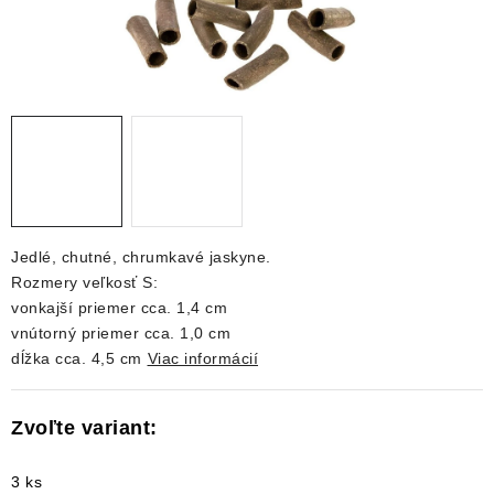
DEKORÁCIE
KREVETKY
ŽIVOČÍCHY
VÝPREDAJ
O nás
Doprava a platba
Kontakty
Blog
Jedlé, chutné, chrumkavé jaskyne.
Moja objednávka
Rozmery veľkosť S:
vonkajší priemer cca. 1,4 cm
vnútorný priemer cca. 1,0 cm
dĺžka cca. 4,5 cm
Viac informácií
3 ks