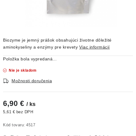
DEKORÁCIE
KREVETKY
ŽIVOČÍCHY
Biozyme
je jemný prášok obsahujúci životne dôležité
aminokyseliny a enzýmy pre krevety
Viac informácií
VÝPREDAJ
Položka bola vypredaná…
O nás
Doprava a platba
Kontakty
Blog
Nie je skladom
Moja objednávka
Možnosti doručenia
6,90 €
/ ks
5,61 € bez DPH
Jednotková cena:
Kód tovaru:
4517