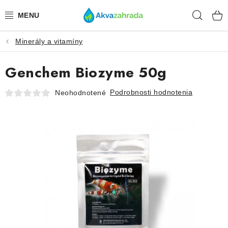
Prejsť
Hľad
na
obsah
Minerály a vitamíny
TECHNIKA
Genchem Biozyme 50g
HNOJIVÁ
Podrobnosti hodnotenia
Neohodnotené
VODA
PRÍSLUŠENSTVO
RASTLINY
SUBSTRÁTY
KRMIVÁ A VITAMÍNY