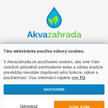
Z
á
p
ä
t
i
e
Zákaznícky servis
Táto webstránka používa súbory cookies.
Kontakty
V Akvazahrada.sk používame cookies, aby sme Vám
Užitočné informácie
umožnili pohodlné prehliadanie webu a vďaka analýze
Doprava a platba
O nás
prevádzky neustále zlepšovali jeho funkcie, výkon a
Overené zákazníkmi
Obchodné podmienky
použiteľnosť. Viac informácií nájdete
>>> TU
.
Referencie
VOP Podmienky
NASTAVENIE
Blog
Ochrana osobných údajov
Copyright 2026
Akvazahrada.sk
. Všetky práva vyhradené.
Upraviť
Informácie o súboroch cookies
Odmietnuť
SÚHLASÍM
nastavenie cookies