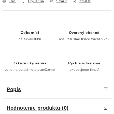
Tlač
Opýtať sa
Strážiť
Zdieľať
Odborníci
Overený obchod
na akvaristiku
obslúžili sme tisíce zákazníkov
Zákaznícky servis
Rýchle odoslanie
ochotne poradíme a pomôžeme
expedujeme ihneď
Popis
Hodnotenie produktu (0)