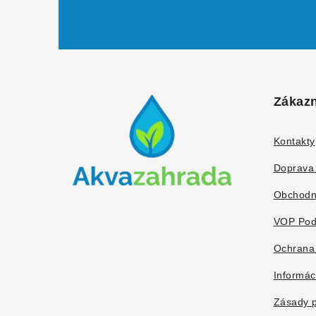
Z
á
Zákazn
p
ä
Kontakty
t
Doprava 
i
Obchodn
e
VOP Pod
Ochrana
Informác
Zásady p