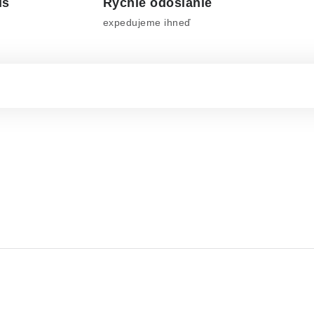
is
Rýchle odoslanie
expedujeme ihneď