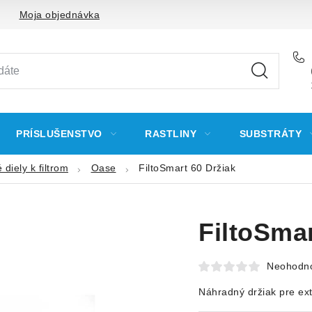
Moja objednávka
PRÍSLUŠENSTVO
RASTLINY
SUBSTRÁTY
diely k filtrom
Oase
FiltoSmart 60 Držiak
FiltoSmar
Neohodn
Náhradný držiak pre exte