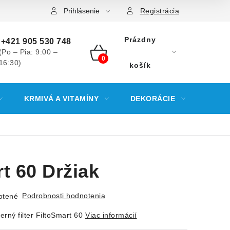
Prihlásenie
Registrácia
Prázdny
+421 905 530 748
(Po – Pia: 9:00 –
16:30)
NÁKUPNÝ
košík
KOŠÍK
KRMIVÁ A VITAMÍNY
DEKORÁCIE
KREV
t 60 Držiak
Podrobnosti hodnotenia
otené
rný filter FiltoSmart 60
Viac informácií