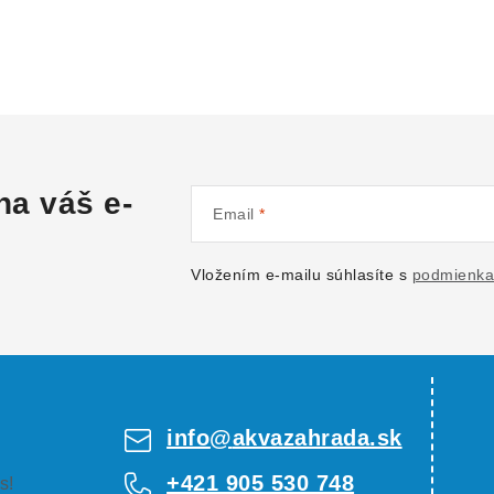
na váš e-
Email
Vložením e-mailu súhlasíte s
podmienka
info
@
akvazahrada.sk
+421 905 530 748
s!