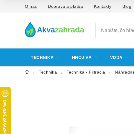
Prejsť
O nás
Doprava a platba
Kontakty
Blog
na
obsah
TECHNIKA
HNOJIVÁ
VODA
Domov
Technika
Technika - Filtrácia
Náhradné 