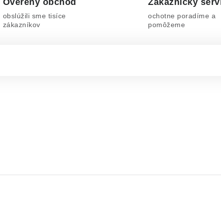
Overený obchod
Zákaznícky serv
obslúžili sme tisíce
ochotne poradíme a
zákazníkov
pomôžeme