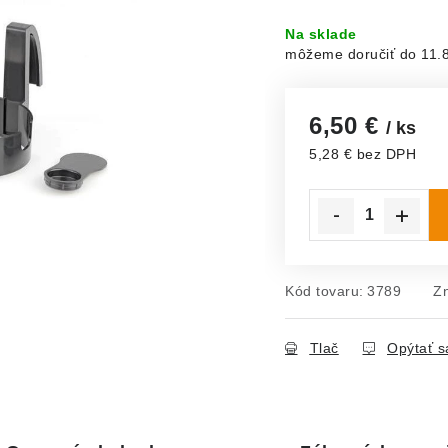
Na sklade
11.
6,50 €
/ ks
5,28 € bez DPH
Jednotková cena:
Kód tovaru:
3789
Z
Tlač
Opýtať s