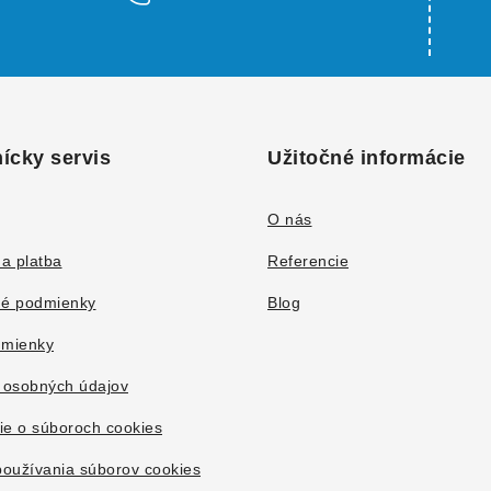
ícky servis
Užitočné informácie
O nás
a platba
Referencie
é podmienky
Blog
mienky
 osobných údajov
ie o súboroch cookies
oužívania súborov cookies