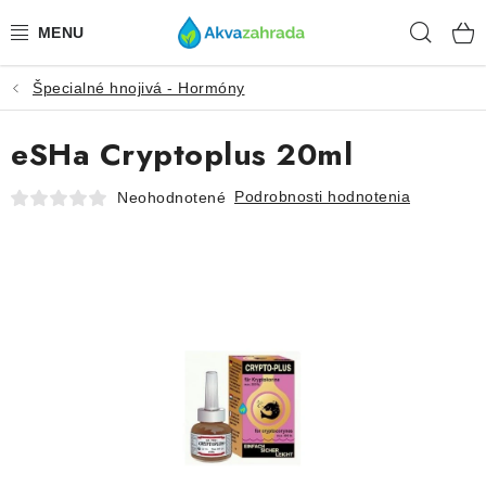
Prejsť
Hľad
na
obsah
Špecialné hnojivá - Hormóny
TECHNIKA
eSHa Cryptoplus 20ml
HNOJIVÁ
Podrobnosti hodnotenia
Neohodnotené
VODA
PRÍSLUŠENSTVO
RASTLINY
SUBSTRÁTY
KRMIVÁ A VITAMÍNY