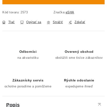
Kód tovaru:
2573
Značka:
eSHA
Tlač
Opýtať sa
Strážiť
Zdieľať
Odborníci
Overený obchod
na akvaristiku
obslúžili sme tisíce zákazníkov
Zákaznícky servis
Rýchle odoslanie
ochotne poradíme a pomôžeme
expedujeme ihneď
Popis