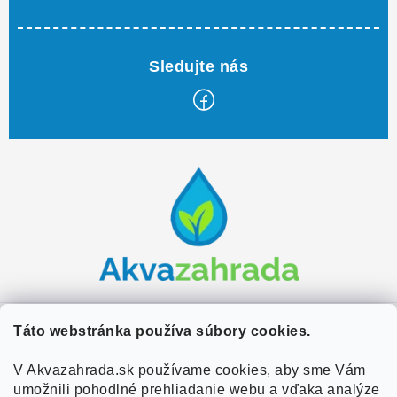
Z
á
p
ä
t
i
e
Zákaznícky servis
Táto webstránka používa súbory cookies.
Kontakty
V Akvazahrada.sk používame cookies, aby sme Vám
Užitočné informácie
umožnili pohodlné prehliadanie webu a vďaka analýze
Doprava a platba