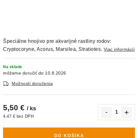
DEKORÁCIE
KREVETKY
ŽIVOČÍCHY
Špeciálne hnojivo pre akvarijné rastliny rodov:
VÝPREDAJ
Cryptocoryne, Acorus, Marsilea, Stratiotes.
Viac informácií
O nás
Doprava a platba
Kontakty
Blog
Na sklade
10.8.2026
Moja objednávka
Možnosti doručenia
5,50 €
/ ks
4,47 € bez DPH
Jednotková cena:
DO KOŠÍKA