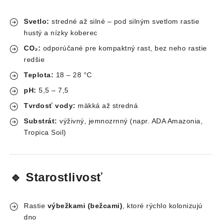
Svetlo:
stredné až silné – pod silným svetlom rastie
hustý a nízky koberec
CO₂:
odporúčané pre kompaktný rast, bez neho rastie
redšie
Teplota:
18 – 28 °C
pH:
5,5 – 7,5
Tvrdosť vody:
mäkká až stredná
Substrát:
výživný, jemnozrnný (napr. ADA Amazonia,
Tropica Soil)
🔹 Starostlivosť
Rastie
výbežkami (bežcami)
, ktoré rýchlo kolonizujú
dno