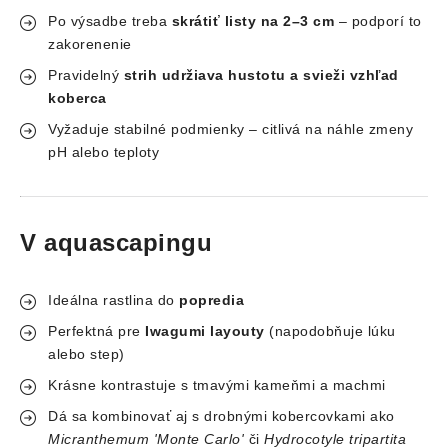
Po výsadbe treba
skrátiť listy na 2–3 cm
– podporí to
zakorenenie
Pravidelný
strih udržiava hustotu a svieži vzhľad
koberca
Vyžaduje stabilné podmienky – citlivá na náhle zmeny
pH alebo teploty
V aquascapingu
Ideálna rastlina do
popredia
Perfektná pre
Iwagumi layouty
(napodobňuje lúku
alebo step)
Krásne kontrastuje s tmavými kameňmi a machmi
Dá sa kombinovať aj s drobnými kobercovkami ako
Micranthemum 'Monte Carlo'
či
Hydrocotyle tripartita