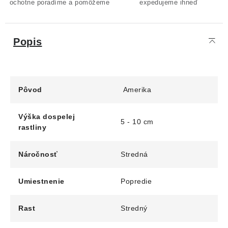
ochotne poradíme a pomôžeme
expedujeme ihneď
Popis
Pôvod
Amerika
Výška dospelej
5 - 10 cm
rastliny
Náročnosť
Stredná
Umiestnenie
Popredie
Rast
Stredný