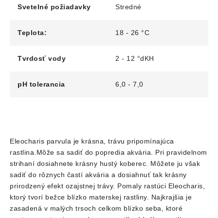
Svetelné požiadavky
Stredné
Teplota:
18 - 26 °C
Tvrdosť vody
2 - 12 °dKH
pH tolerancia
6,0 - 7,0
Eleocharis parvula je krásna, trávu pripomínajúca
rastlina.Môže sa sadiť do popredia akvária. Pri pravidelnom
strihaní dosiahnete krásny hustý koberec. Môžete ju však
sadiť do rôznych častí akvária a dosiahnuť tak krásny
prirodzený efekt ozajstnej trávy. Pomaly rastúci Eleocharis,
ktorý tvorí bežce blízko materskej rastliny.
Najkrajšia je
zasadená v malých trsoch celkom blízko seba, ktoré