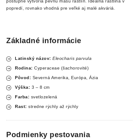
postupne vytvoria pevnú masu rastlín.
Ideálna rastlina v
popredí, rovnako vhodná pre veľké aj malé akváriá.
Základné informácie
Latinský názov:
Eleocharis parvula
Rodina:
Cyperaceae (šachorovité)
Pôvod:
Severná Amerika, Európa, Ázia
Výška:
3 – 8 cm
Farba:
svetlozelená
Rast:
stredne rýchly až rýchly
Podmienky pestovania