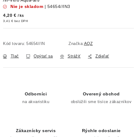
/in-Vitro Aqua-art/
Nie je skladom
| 54654//IN3
4,20 €
/ ks
3,41 € bez DPH
Kód tovaru:
54654//IN
Značka:
AQZ
Tlač
Opýtať sa
Strážiť
Zdieľať
Odborníci
Overený obchod
na akvaristiku
obslúžili sme tisíce zákazníkov
Zákaznícky servis
Rýchle odoslanie