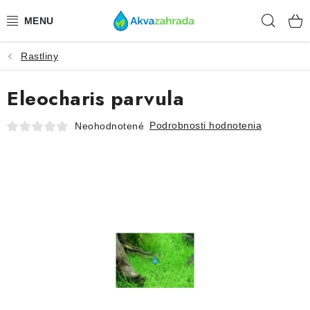
Prejsť
Hľad
na
obsah
Rastliny
TECHNIKA
Eleocharis parvula
HNOJIVÁ
Podrobnosti hodnotenia
Neohodnotené
VODA
PRÍSLUŠENSTVO
RASTLINY
SUBSTRÁTY
KRMIVÁ A VITAMÍNY