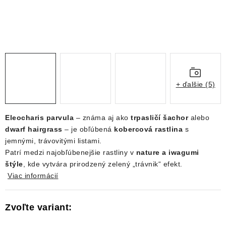
DEKORÁCIE
KREVETKY
ŽIVOČÍCHY
VÝPREDAJ
+ ďalšie (5)
O nás
Doprava a platba
Kontakty
Blog
Eleocharis parvula
– známa aj ako
trpasličí šachor
alebo
Moja objednávka
dwarf hairgrass
– je obľúbená
kobercová rastlina
s
jemnými, trávovitými listami.
Patrí medzi najobľúbenejšie rastliny v
nature a iwagumi
štýle
, kde vytvára prirodzený zelený „trávnik“ efekt.
Viac informácií