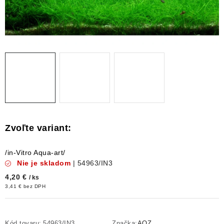
DEKORÁCIE
KREVETKY
ŽIVOČÍCHY
VÝPREDAJ
O nás
Doprava a platba
Kontakty
Blog
Moja objednávka
/in-Vitro Aqua-art/
Nie je skladom
| 54963/IN3
4,20 €
/ ks
3,41 € bez DPH
Kód tovaru:
54963/IN3
Značka:
AQZ