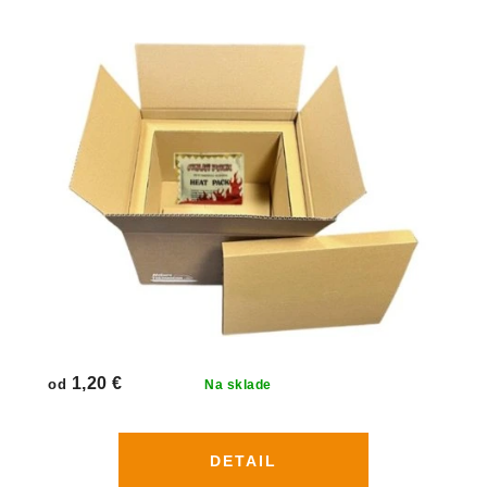
1,20 €
od
Na sklade
DETAIL