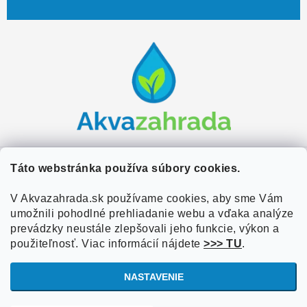
Z
á
p
ä
t
i
e
Zákaznícky servis
Táto webstránka používa súbory cookies.
Kontakty
V Akvazahrada.sk používame cookies, aby sme Vám
Užitočné informácie
umožnili pohodlné prehliadanie webu a vďaka analýze
Doprava a platba
O nás
prevádzky neustále zlepšovali jeho funkcie, výkon a
Overené zákazníkmi
Obchodné podmienky
použiteľnosť. Viac informácií nájdete
>>> TU
.
Referencie
VOP Podmienky
NASTAVENIE
Blog
Ochrana osobných údajov