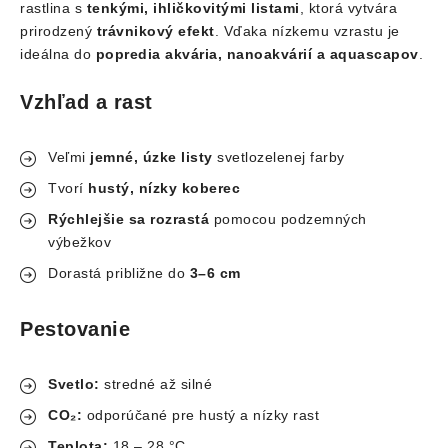
rastlina s
tenkými, ihličkovitými listami
, ktorá vytvára
prirodzený
trávnikový efekt
. Vďaka nízkemu vzrastu je
ideálna do
popredia akvária, nanoakvárií a aquascapov
.
Vzhľad a rast
Veľmi
jemné, úzke listy
svetlozelenej farby
Tvorí
hustý, nízky koberec
Rýchlejšie sa rozrastá
pomocou podzemných
výbežkov
Dorastá približne do
3–6 cm
Pestovanie
Svetlo:
stredné až silné
CO₂:
odporúčané pre hustý a nízky rast
Teplota:
18 – 28 °C