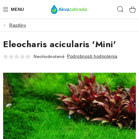
Prejsť
Hľad
na
obsah
Rastliny
TECHNIKA
Eleocharis acicularis 'Mini'
HNOJIVÁ
Podrobnosti hodnotenia
Neohodnotené
VODA
PRÍSLUŠENSTVO
RASTLINY
SUBSTRÁTY
KRMIVÁ A VITAMÍNY