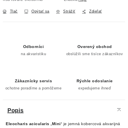
Tlač
Opýtať sa
Strážiť
Zdieľať
Odborníci
Overený obchod
na akvaristiku
obslúžili sme tisíce zákazníkov
Zákaznícky servis
Rýchle odoslanie
ochotne poradíme a pomôžeme
expedujeme ihneď
Popis
Eleocharis acicularis ‚Mini‘
je jemná kobercová akvarijná