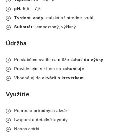
pH:
5,5 – 7,5
Tvrdosť vody:
mäkká až stredne tvrdá
Substrát:
jemnozrnný, výživný
Údržba
Pri slabšom svetle sa môže
ťahať do výšky
Pravidelným strihom sa
zahusťuje
Vhodná aj do
akvárií s krevetkami
Využitie
Popredie prírodných akvárií
Iwagumi a detailné layouty
Nanoakváriá