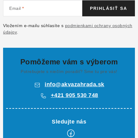
Email
PRIHLÁSIŤ SA
Vložením e-mailu súhlasíte s
podmienkami ochrany osobných
údajov
.
Pomôžeme vám s výberom
Potrebujete s niečím poradiť? Sme tu pre vás!
info
@
akvazahrada.sk
+421 905 530 748