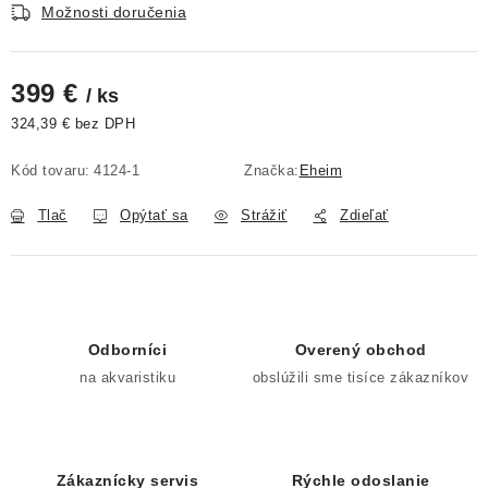
Možnosti doručenia
399 €
/ ks
324,39 € bez DPH
Jednotková cena:
Kód tovaru:
4124-1
Značka:
Eheim
Tlač
Opýtať sa
Strážiť
Zdieľať
Odborníci
Overený obchod
na akvaristiku
obslúžili sme tisíce zákazníkov
Zákaznícky servis
Rýchle odoslanie