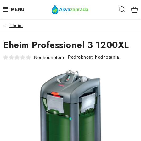
Prejsť
Hľad
na
obsah
Eheim
TECHNIKA
Eheim Professionel 3 1200XL
HNOJIVÁ
Podrobnosti hodnotenia
Neohodnotené
VODA
PRÍSLUŠENSTVO
RASTLINY
SUBSTRÁTY
KRMIVÁ A VITAMÍNY