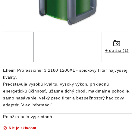
DEKORÁCIE
KREVETKY
ŽIVOČÍCHY
VÝPREDAJ
+ ďalšie (1)
O nás
Doprava a platba
Kontakty
Blog
Eheim Professionel 3 2180 1200XL - špičkový filter najvyššej
Moja objednávka
kvality.
Predstavuje vysokú kvalitu, vysoký výkon, príkladnú
energetickú účinnosť, úžasne tichý chod, maximálne pohodlie,
samo nasávanie, veľký pred filter a bezpečnostný hadicový
adaptér.
Viac informácií
Položka bola vypredaná…
Nie je skladom