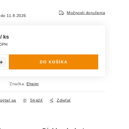
Možnosti doručenia
11.8.2026
€
/ ks
 DPH
ena:
DO KOŠÍKA
1
Značka:
Eheim
pýtať sa
Strážiť
Zdieľať