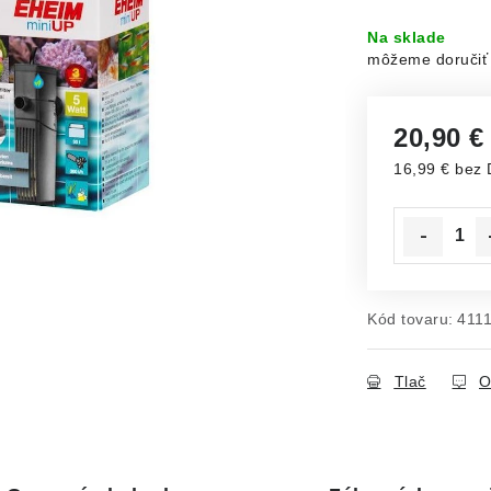
Na sklade
20,90 
16,99 € bez
Jednotková c
Kód tovaru:
411
Tlač
O