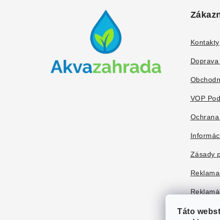
á
Zákazn
p
ä
Kontakty
t
Doprava 
i
Obchodn
e
VOP Pod
Ochrana
Informác
Zásady p
Reklama
Reklamác
Táto webs