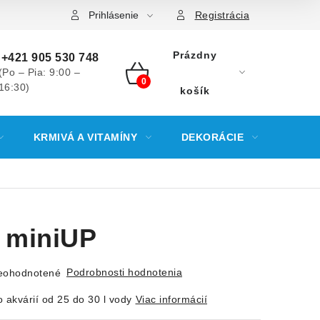
Prihlásenie
Registrácia
Prázdny
+421 905 530 748
(Po – Pia: 9:00 –
16:30)
NÁKUPNÝ
košík
KOŠÍK
KRMIVÁ A VITAMÍNY
DEKORÁCIE
KREV
 miniUP
Podrobnosti hodnotenia
eohodnotené
o akvárií od 25 do 30 l vody
Viac informácií