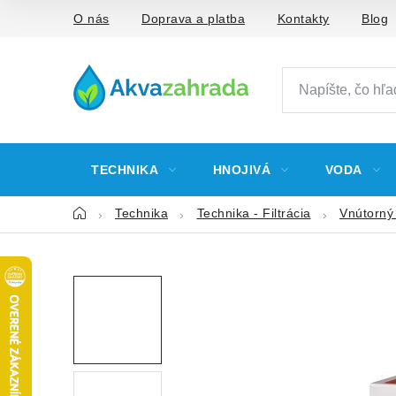
Prejsť
O nás
Doprava a platba
Kontakty
Blog
na
obsah
TECHNIKA
HNOJIVÁ
VODA
Domov
Technika
Technika - Filtrácia
Vnútorný f