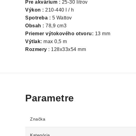
P
re akvárium :
25-30 litrov
Výkon :
210-440 l / h
Spotreba :
5 Wattov
Obsah :
78,9 cm3
Priemer výtokového otvoru:
13 mm
Výtlak:
max 0,5 m
Rozmery
: 128x33x54 mm
Značka
Kategória