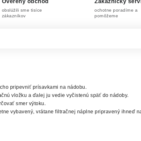
Overený obchod
Zákaznícky serv
obslúžili sme tisíce
ochotne poradíme a
zákazníkov
pomôžeme
cho pripevniť prísavkami na nádobu.
ltračnú vložku a ďalej ju vedie vyčistenú späť do nádoby.
rčovať smer výtoku.
ne vybavený, vrátane filtračnej náplne pripravený ihneď na