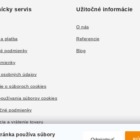
ícky servis
Užitočné informácie
O nás
a platba
Referencie
é podmienky
Blog
mienky
 osobných údajov
ie o súboroch cookies
oužívania súborov cookies
čné podmienky
ia a vrátenie tovaru
tránka používa súbory
Odmietnuť
SÚ