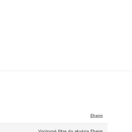
Eheim
Vnútorné filtre do akvária Eheim