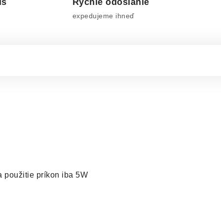
is
Rýchle odoslanie
expedujeme ihneď
 použitie príkon iba 5W