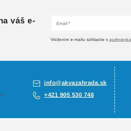
na váš e-
Email
Vložením e-mailu súhlasíte s
podmienka
info
@
akvazahrada.sk
+421 905 530 748
s!