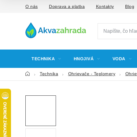
Prejsť
O nás
Doprava a platba
Kontakty
Blog
na
obsah
TECHNIKA
HNOJIVÁ
VODA
Domov
Technika
Ohrievače - Teplomery
Ohrie