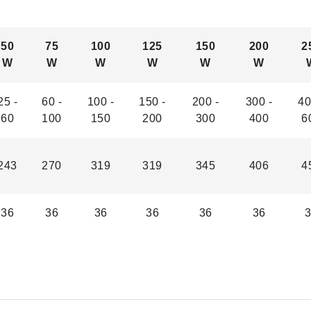
50
75
100
125
150
200
2
W
W
W
W
W
W
25 -
60 -
100 -
150 -
200 -
300 -
40
60
100
150
200
300
400
6
243
270
319
319
345
406
4
36
36
36
36
36
36