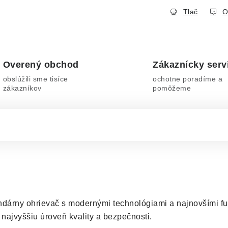
Tlač
O
Overený obchod
Zákaznícky serv
obslúžili sme tisíce
ochotne poradíme a
zákazníkov
pomôžeme
ndárny ohrievač s modernými technológiami a najnovšími fu
 najvyššiu úroveň kvality a bezpečnosti.