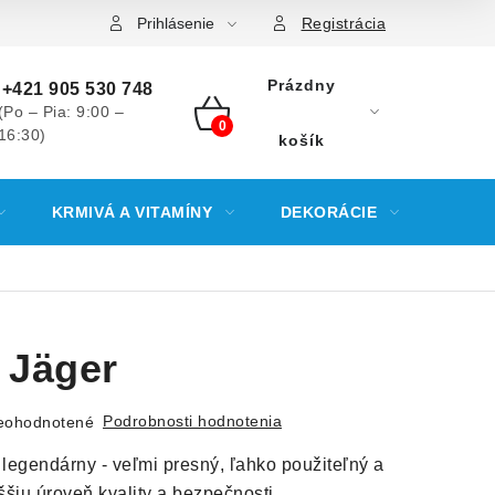
Prihlásenie
Registrácia
Prázdny
+421 905 530 748
(Po – Pia: 9:00 –
16:30)
NÁKUPNÝ
košík
KOŠÍK
KRMIVÁ A VITAMÍNY
DEKORÁCIE
KREV
 Jäger
Podrobnosti hodnotenia
eohodnotené
legendárny - veľmi presný, ľahko použiteľný a
ššiu úroveň kvality a bezpečnosti.