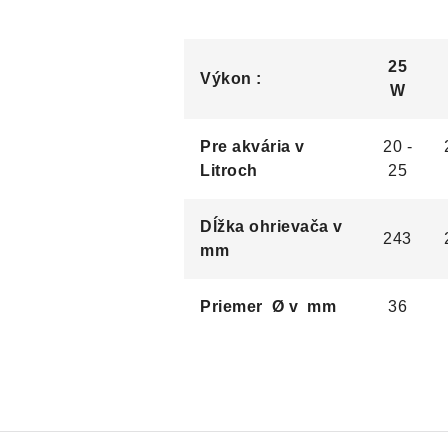
25
Výkon :
W
Pre akvária v
20 -
Litroch
25
Dĺžka ohrievača v
243
mm
Priemer Ø v mm
36