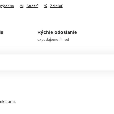
pýtať sa
Strážiť
Zdieľať
is
Rýchle odoslanie
expedujeme ihneď
nkciami.