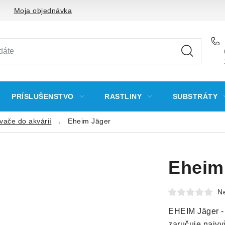
Moja objednávka
PRÍSLUŠENSTVO
RASTLINY
SUBSTRÁTY
vače do akvárií
Eheim Jäger
Eheim
N
EHEIM Jäger - 
zaručuje najvy