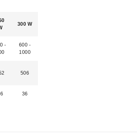
50
300 W
W
0 -
600 -
00
1000
52
506
36
36