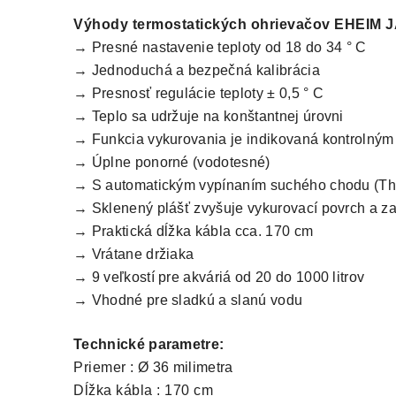
Výhody termostatických ohrievačov EHEIM 
→ Presné nastavenie teploty od 18 do 34 ° C
→ Jednoduchá a bezpečná kalibrácia
→ Presnosť regulácie teploty ± 0,5 ° C
→ Teplo sa udržuje na konštantnej úrovni
→ Funkcia vykurovania je indikovaná kontrolným
→ Úplne ponorné (vodotesné)
→ S automatickým vypínaním suchého chodu (The
→ Sklenený plášť zvyšuje vykurovací povrch a z
→ Praktická dĺžka kábla cca.
170 cm
→ Vrátane držiaka
→ 9 veľkostí pre akváriá od 20 do 1000 litrov
→ Vhodné pre sladkú a slanú vodu
Technické parametre:
Priemer
:
Ø 36 milimetra
Dĺžka kábla : 170 cm