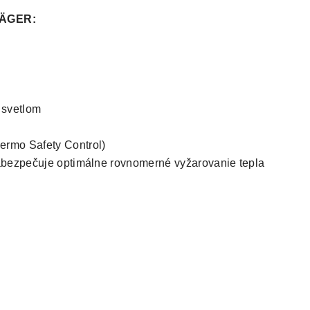
JÄGER:
 svetlom
rmo Safety Control)
abezpečuje optimálne rovnomerné vyžarovanie tepla