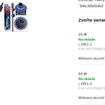
Viac informácií
25 W
Na sklade
| 2851-1
EAN:
4011708361
50 W
Na sklade
| 2851-2
EAN:
4011708361