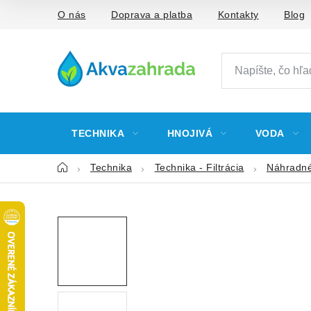
Prejsť
O nás
Doprava a platba
Kontakty
Blog
na
obsah
TECHNIKA
HNOJIVÁ
VODA
Domov
Technika
Technika - Filtrácia
Náhradné 