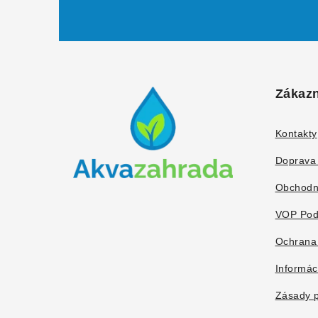
Z
á
Zákazn
p
ä
Kontakty
t
Doprava 
i
Obchodn
e
VOP Pod
Ochrana
Informác
Zásady p