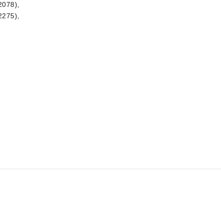
2078),
2275),