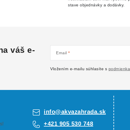
stave objednávky a dodávky.
na váš e-
Email
Vložením e-mailu súhlasíte s
podmienka
info
@
akvazahrada.sk
+421 905 530 748
s!