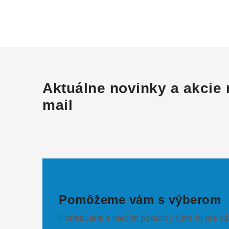
Aktuálne novinky a akcie 
mail
Pomôžeme vám s výberom
Potrebujete s niečím poradiť? Sme tu pre vá