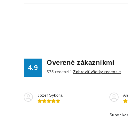
Overené zákazníkmi
4.9
575
recenzií.
Zobraziť všetky recenzie
Jozef Sýkora
An
.
Super ko