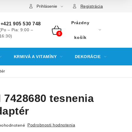
Prihlásenie
Registrácia
Prázdny
+421 905 530 748
(Po – Pia: 9:00 –
16:30)
NÁKUPNÝ
košík
KOŠÍK
KRMIVÁ A VITAMÍNY
DEKORÁCIE
KREV
tér
 7428680 tesnenia
daptér
Podrobnosti hodnotenia
eohodnotené