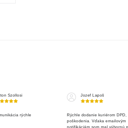
ton Szollosi
Jozef Lapoš
munikácia rýchle
Rýchle dodanie kuriérom DPD, 
poškodenia. Vďaka emailovým
notifikáciám som mal výbornú 