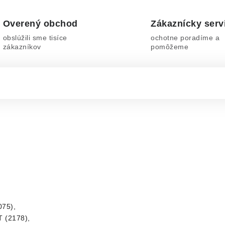
Overený obchod
Zákaznícky serv
obslúžili sme tisíce
ochotne poradíme a
zákazníkov
pomôžeme
075),
T (2178),