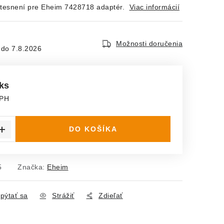
tesnení pre Eheim 7428718 adaptér.
Viac informácií
Možnosti doručenia
7.8.2026
 ks
DPH
ena:
DO KOŠÍKA
5
Značka:
Eheim
pýtať sa
Strážiť
Zdieľať