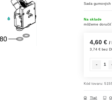
Sada gumových 
Na sklade
4,60 €
/
3,74 € bez 
Jednotková c
Kód tovaru:
515
Tlač
O