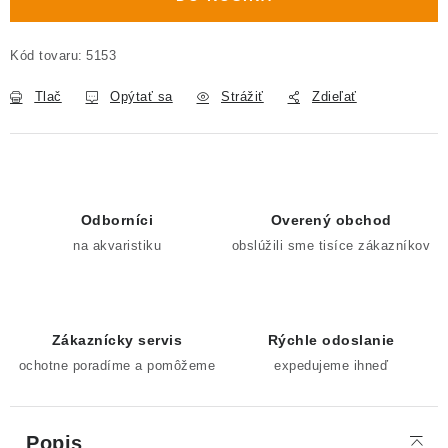
Kód tovaru:
5153
Tlač
Opýtať sa
Strážiť
Zdieľať
Odborníci
Overený obchod
na akvaristiku
obslúžili sme tisíce zákazníkov
Zákaznícky servis
Rýchle odoslanie
ochotne poradíme a pomôžeme
expedujeme ihneď
Popis