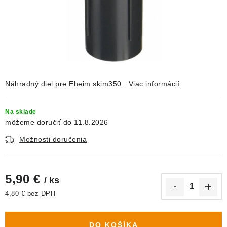
DEKORÁCIE
KREVETKY
ŽIVOČÍCHY
VÝPREDAJ
Náhradný diel pre Eheim skim350.
Viac informácií
O nás
Doprava a platba
Kontakty
Blog
Na sklade
11.8.2026
Moja objednávka
Možnosti doručenia
5,90 €
/ ks
4,80 € bez DPH
Jednotková cena:
DO KOŠÍKA