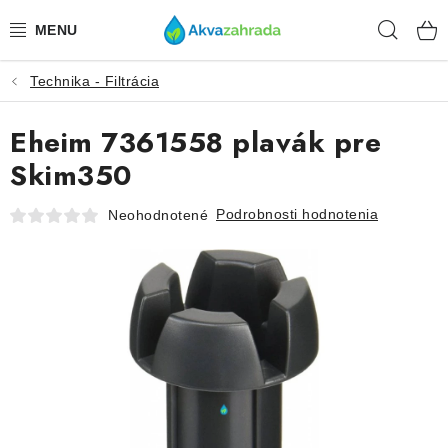
Prejsť
Hľad
na
obsah
Technika - Filtrácia
TECHNIKA
Eheim 7361558 plavák pre
HNOJIVÁ
Skim350
VODA
Podrobnosti hodnotenia
Neohodnotené
PRÍSLUŠENSTVO
RASTLINY
SUBSTRÁTY
KRMIVÁ A VITAMÍNY