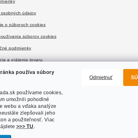
mienky
 osobných údajov
ie o súboroch cookies
oužívania súborov cookies
čné podmienky
ia a vrátenie tovaru
tránka používa súbory
Odmietnuť
SÚ
ada.sk používame cookies,
m umožnili pohodlné
ie webu a vďaka analýze
eustále zlepšovali jeho
kon a použiteľnosť. Viac
nájdete
>>> TU
.
right 2026
Akvazahrada.sk
. Všetky práva vyhradené.
Upraviť nastavenie co
Vytvoril Shoptet