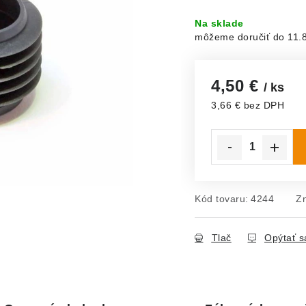
Na sklade
11.
4,50 €
/ ks
3,66 € bez DPH
Jednotková cena:
Kód tovaru:
4244
Z
Tlač
Opýtať s