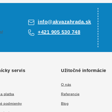
info
@
akvazahrada.sk
+421 905 530 748
s!
ícky servis
Užitočné informácie
O nás
a platba
Referencie
é podmienky
Blog