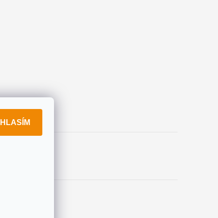
HLASÍM
okies