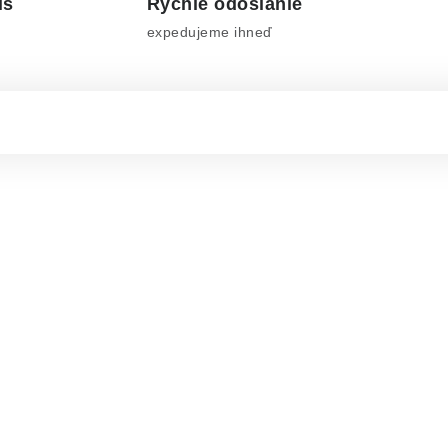
is
Rýchle odoslanie
expedujeme ihneď