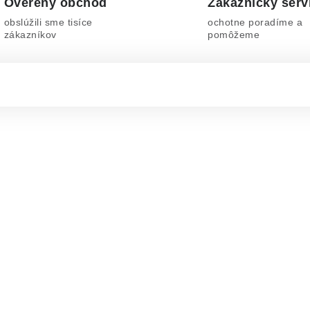
Overený obchod
Zákaznícky serv
obslúžili sme tisíce
ochotne poradíme a
zákazníkov
pomôžeme