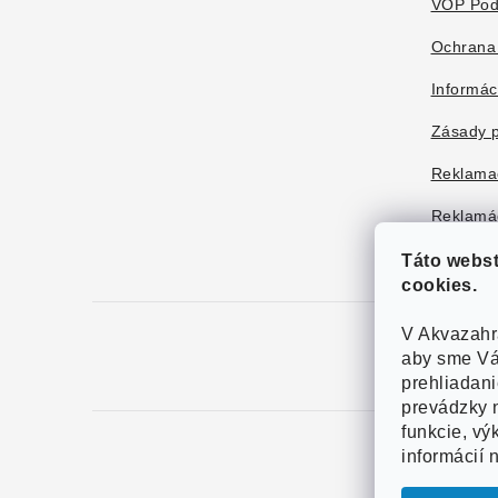
e
VOP Pod
Ochrana
Informác
Zásady p
Reklama
Reklamác
Táto webs
cookies.
V Akvazahr
aby sme Vá
prehliadan
prevádzky n
funkcie, vý
informácií 
Copy