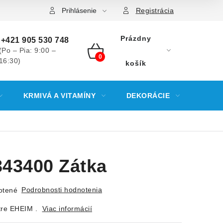
Prihlásenie
Registrácia
Prázdny
+421 905 530 748
(Po – Pia: 9:00 –
16:30)
NÁKUPNÝ
košík
KOŠÍK
KRMIVÁ A VITAMÍNY
DEKORÁCIE
KREV
43400 Zátka
Podrobnosti hodnotenia
otené
ltre EHEIM .
Viac informácií