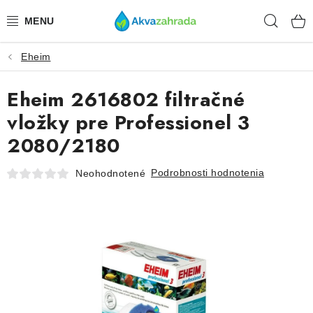
Prejsť
Hľad
na
obsah
Eheim
TECHNIKA
Eheim 2616802 filtračné
HNOJIVÁ
vložky pre Professionel 3
VODA
2080/2180
PRÍSLUŠENSTVO
Podrobnosti hodnotenia
Neohodnotené
RASTLINY
SUBSTRÁTY
KRMIVÁ A VITAMÍNY