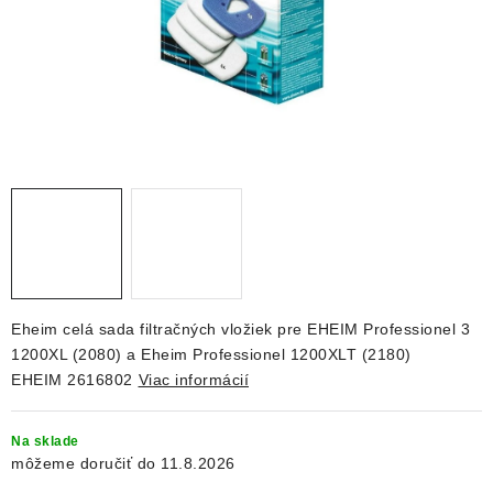
DEKORÁCIE
KREVETKY
ŽIVOČÍCHY
VÝPREDAJ
O nás
Doprava a platba
Kontakty
Blog
Moja objednávka
Eheim celá sada filtračných vložiek pre EHEIM Professionel 3
1200XL (2080) a Eheim Professionel 1200XLT (2180)
EHEIM 2616802
Viac informácií
Na sklade
11.8.2026