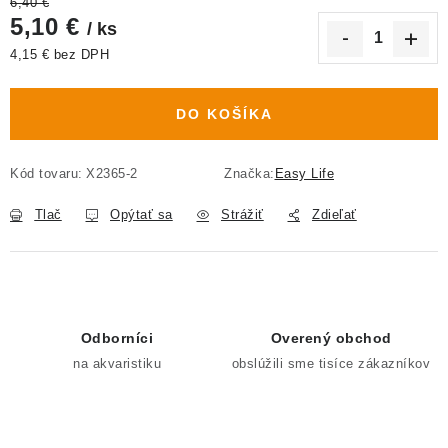
6,40 €
5,10 €
/ ks
4,15 € bez DPH
Jednotková cena:
DO KOŠÍKA
Kód tovaru:
X2365-2
Značka:
Easy Life
Tlač
Opýtať sa
Strážiť
Zdieľať
Odborníci
Overený obchod
na akvaristiku
obslúžili sme tisíce zákazníkov