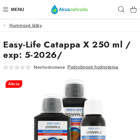
Prejsť
Hľad
na
obsah
Huminové látky
TECHNIKA
Easy-Life Catappa X 250 ml /
HNOJIVÁ
exp: 5-2026/
VODA
Podrobnosti hodnotenia
Neohodnotené
PRÍSLUŠENSTVO
Akcia
RASTLINY
SUBSTRÁTY
KRMIVÁ A VITAMÍNY