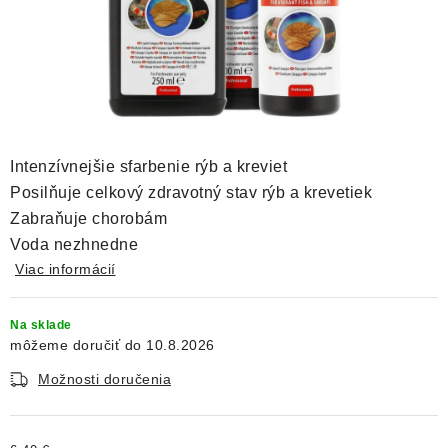
DEKORÁCIE
KREVETKY
ŽIVOČÍCHY
VÝPREDAJ
Intenzívnejšie sfarbenie rýb a kreviet
Posilňuje celkový zdravotný stav rýb a krevetiek
O nás
Doprava a platba
Kontakty
Blog
Zabraňuje chorobám
Voda nezhnedne
Moja objednávka
Viac informácií
Na sklade
10.8.2026
Možnosti doručenia