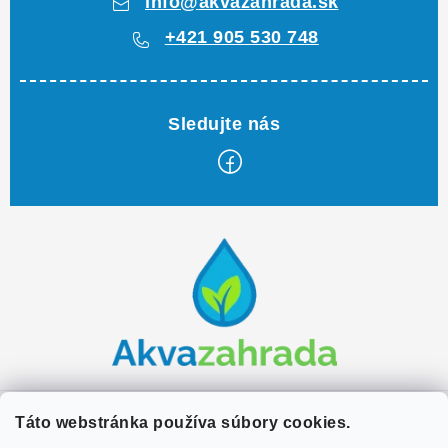
info
@
akvazahrada.sk
+421 905 530 748
Z
á
p
ä
t
i
e
Zákaznícky servis
Táto webstránka používa súbory cookies.