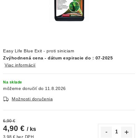
DEKORÁCIE
KREVETKY
ŽIVOČÍCHY
VÝPREDAJ
Easy Life Blue Exit - proti siniciam
Zvýhodnená cena - dátum expiracie do : 07
-2025
Viac informácií
O nás
Doprava a platba
Kontakty
Blog
Moja objednávka
Na sklade
11.8.2026
Možnosti doručenia
6,90 €
4,90 €
/ ks
3,98 € bez DPH