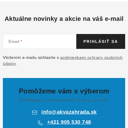
Aktuálne novinky a akcie na váš e-mail
Email
PRIHLÁSIŤ SA
Vložením e-mailu súhlasíte s
podmienkami ochrany osobných
údajov
.
Pomôžeme vám s výberom
Potrebujete s niečím poradiť? Sme tu pre vás!
info
@
akvazahrada.sk
+421 905 530 748