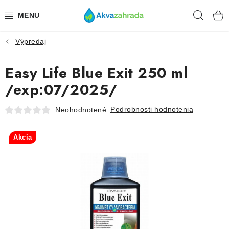
Prejsť
Hľad
na
obsah
Výpredaj
TECHNIKA
Easy Life Blue Exit 250 ml
HNOJIVÁ
/exp:07/2025/
VODA
Podrobnosti hodnotenia
Neohodnotené
PRÍSLUŠENSTVO
Akcia
RASTLINY
SUBSTRÁTY
KRMIVÁ A VITAMÍNY