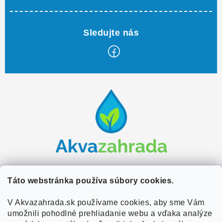
Z
á
p
ä
t
i
e
Zákaznícky servis
Táto webstránka používa súbory cookies.
Kontakty
V Akvazahrada.sk používame cookies, aby sme Vám
Užitočné informácie
umožnili pohodlné prehliadanie webu a vďaka analýze
Doprava a platba