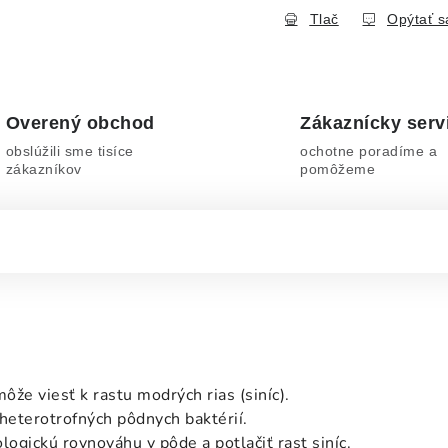
Tlač
Opýtať s
Overený obchod
Zákaznícky serv
obslúžili sme tisíce
ochotne poradíme a
zákazníkov
pomôžeme
že viesť k rastu modrých rias (siníc).
heterotrofných pôdnych baktérií.
gickú rovnováhu v pôde a potlačiť rast siníc.