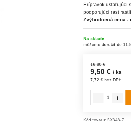
Prípravok ustaľujúci
podporujúci rast rastl
Zvýhodnená cena - d
Na sklade
11.
16,80 €
9,50 €
/ ks
7,72 € bez DPH
Jednotková cena:
Kód tovaru:
5X348-7