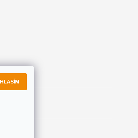
HLASÍM
okies