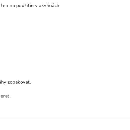
len na použitie v akváriách.
áhy zopakovať.
erat.