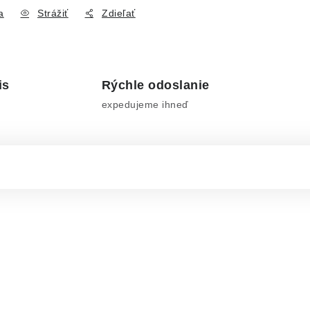
a
Strážiť
Zdieľať
is
Rýchle odoslanie
expedujeme ihneď