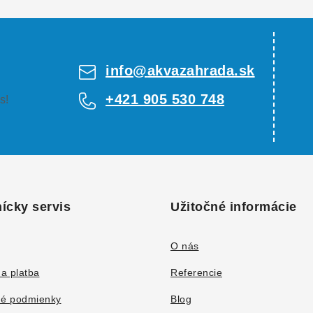
info
@
akvazahrada.sk
+421 905 530 748
s!
ícky servis
Užitočné informácie
O nás
a platba
Referencie
é podmienky
Blog