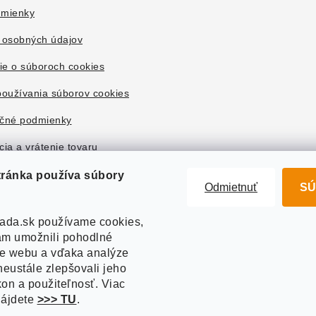
mienky
 osobných údajov
ie o súboroch cookies
oužívania súborov cookies
čné podmienky
ia a vrátenie tovaru
tránka používa súbory
Odmietnuť
SÚ
ada.sk používame cookies,
m umožnili pohodlné
ie webu a vďaka analýze
eustále zlepšovali jeho
kon a použiteľnosť. Viac
nájdete
>>> TU
.
right 2026
Akvazahrada.sk
. Všetky práva vyhradené.
Upraviť nastavenie co