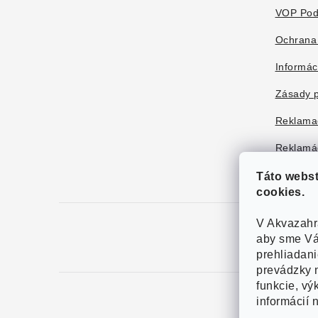
e
VOP Pod
Ochrana
Informác
Zásady p
Reklama
Reklamác
Táto webs
cookies.
V Akvazahr
aby sme Vá
prehliadan
prevádzky n
funkcie, vý
informácií 
Copy