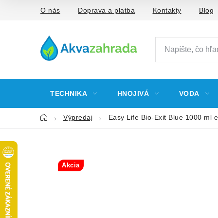
Prejsť
O nás
Doprava a platba
Kontakty
Blog
na
obsah
TECHNIKA
HNOJIVÁ
VODA
Domov
Výpredaj
Easy Life Bio-Exit Blue 1000 ml 
Akcia