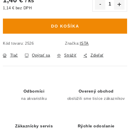
/ ks
1,14 € bez DPH
Jednotková cena:
DO KOŠÍKA
Kód tovaru:
2526
Značka:
ISTA
Tlač
Opýtať sa
Strážiť
Zdieľať
Odborníci
Overený obchod
na akvaristiku
obslúžili sme tisíce zákazníkov
Zákaznícky servis
Rýchle odoslanie