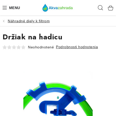
Prejsť
Hľad
na
obsah
Náhradné diely k filtrom
TECHNIKA
Držiak na hadicu
HNOJIVÁ
Podrobnosti hodnotenia
Neohodnotené
VODA
PRÍSLUŠENSTVO
RASTLINY
SUBSTRÁTY
KRMIVÁ A VITAMÍNY