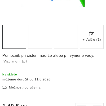
DEKORÁCIE
KREVETKY
ŽIVOČÍCHY
VÝPREDAJ
+ ďalšie (1)
O nás
Doprava a platba
Kontakty
Blog
Pomocník pri čistení nádrže alebo pri výmene vody.
Moja objednávka
Viac informácií
Na sklade
11.8.2026
Možnosti doručenia
1,40 €