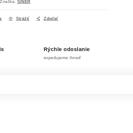
Značka:
SINER
a
Strážiť
Zdieľať
is
Rýchle odoslanie
expedujeme ihneď