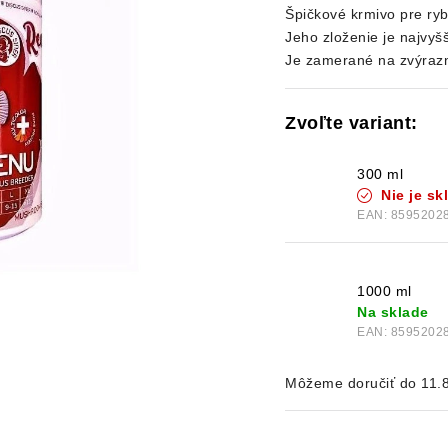
Špičkové krmivo pre ryb
Jeho zloženie je najvyš
Je zamerané na zvýrazn
300 ml
Nie je s
EAN:
8595202
1000 ml
Na sklade
EAN:
8595202
11.