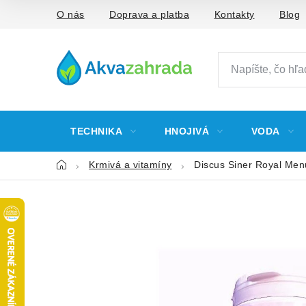
Prejsť
O nás
Doprava a platba
Kontakty
Blog
na
obsah
TECHNIKA
HNOJIVÁ
VODA
Domov
Krmivá a vitamíny
Discus Siner Royal Me