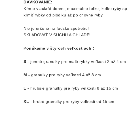
DÁVKOVANIE:
Kŕmte viackrát denne, maximálne toľko, koľko ryby sp
kŕmiť rybky od plôdiku až po chovné ryby.
Nie je určené na ľudskú spotrebu!
SKLADOVAŤ V SUCHU A CHLADE!
Ponúkame v štyroch veľkostiach :
S -
jemné granulky pre malé rybky veľkosti 2 až 4 cm
M -
granulky pre ryby veľkosti 4 až 8 cm
L -
hrubšie granulky pre ryby veľkosti 8 až 15 cm
XL -
hrubé granulky pre ryby veľkosti od 15 cm