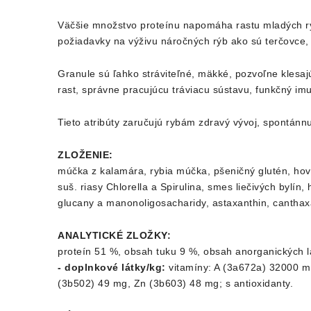
Väčšie množstvo proteínu napomáha rastu mladých rý
požiadavky na výživu náročných rýb ako sú terčovce,
Granule sú ľahko stráviteľné, mäkké, pozvoľne klesa
rast, správne pracujúcu tráviacu sústavu, funkčný im
Tieto atribúty zaručujú rybám zdravý vývoj, spontánn
ZLOŽENIE:
múčka z kalamára, rybia múčka, pšeničný glutén, hovädz
suš. riasy Chlorella a Spirulina, smes liečivých bylín
glucany a manonoligosacharidy, astaxanthin, canthaxan
ANALYTICKÉ ZLOŽKY:
proteín 51 %, obsah tuku 9 %, obsah anorganických lá
- doplnkové látky/kg:
vitamíny: A (3a672a) 32000 m.
(3b502) 49 mg, Zn (3b603) 48 mg; s antioxidanty.