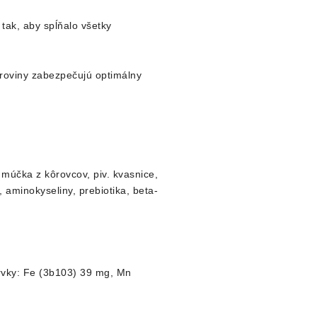
ak, aby spĺňalo všetky
uroviny zabezpečujú optimálny
, múčka z kôrovcov, piv. kvasnice,
, aminokyseliny, prebiotika, beta-
prvky: Fe (3b103) 39 mg, Mn