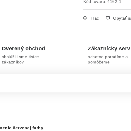
Kód tovaru:
4162-1
Tlač
Opýtať s
Overený obchod
Zákaznícky serv
obslúžili sme tisíce
ochotne poradíme a
zákazníkov
pomôžeme
enie červenej farby.