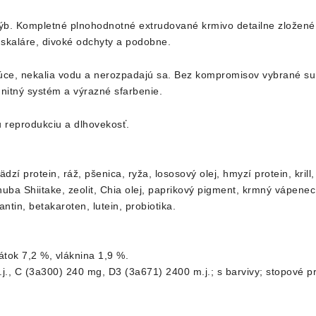
b. Kompletné plnohodnotné extrudované krmivo detailne zložené t
 skaláre, divoké odchyty a podobne.
júce, nekalia vodu a nerozpadajú sa. Bez kompromisov vybrané s
unitný systém a výrazné sfarbenie.
u reprodukciu a dlhovekosť.
í protein, ráž, pšenica, ryža, lososový olej, hmyzí protein, krill
, huba Shiitake, zeolit, Chia olej, paprikový pigment, krmný vápenec
tin, betakaroten, lutein, probiotika.
tok 7,2 %, vláknina 1,9 %.
j., C (3a300) 240 mg, D3 (3a671) 2400 m.j.; s barvivy; stopové 