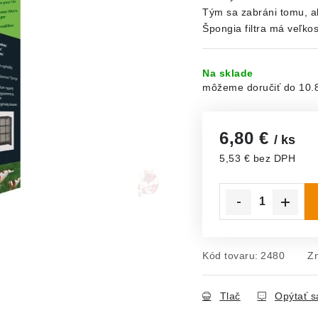
Tým sa zabráni tomu, ab
Špongia filtra má veľko
Na sklade
10.
6,80 €
/ ks
5,53 € bez DPH
Jednotková cena:
Kód tovaru:
2480
Z
Tlač
Opýtať s