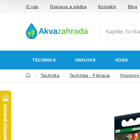
Prejsť
O nás
Doprava a platba
Kontakty
Blog
na
obsah
TECHNIKA
HNOJIVÁ
VODA
Domov
Technika
Technika - Filtrácia
Vnútorný f