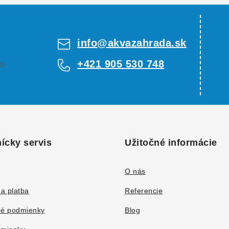
info
@
akvazahrada.sk
+421 905 530 748
s!
ícky servis
Užitočné informácie
O nás
a platba
Referencie
é podmienky
Blog