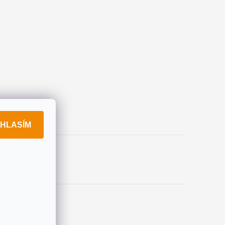
HLASÍM
okies