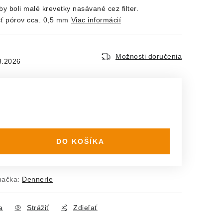
y boli malé krevetky nasávané cez filter.
sť pórov cca. 0,5 mm
Viac informácií
Možnosti doručenia
8.2026
DO KOŠÍKA
načka:
Dennerle
a
Strážiť
Zdieľať