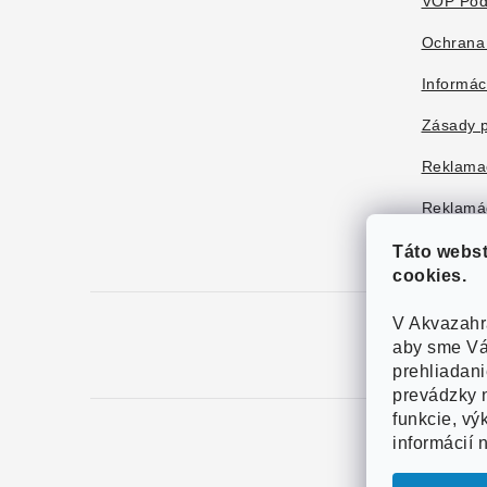
e
VOP Pod
Ochrana
Informác
Zásady p
Reklama
Reklamác
Táto webs
cookies.
V Akvazahr
aby sme Vá
prehliadan
prevádzky n
funkcie, vý
informácií 
Copy