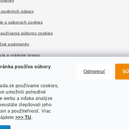
mienky
 osobných údajov
ie o súboroch cookies
oužívania súborov cookies
čné podmienky
ia a vrátenie tovaru
tránka používa súbory
Odmietnuť
SÚ
ada.sk používame cookies,
m umožnili pohodlné
ie webu a vďaka analýze
eustále zlepšovali jeho
kon a použiteľnosť. Viac
nájdete
>>> TU
.
right 2026
Akvazahrada.sk
. Všetky práva vyhradené.
Upraviť nastavenie co
Vytvoril Shoptet