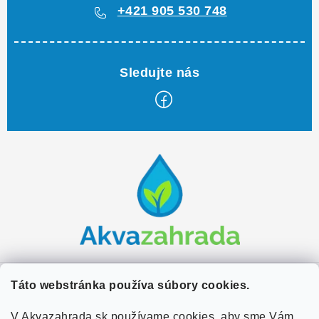
+421 905 530 748
Z
á
p
ä
t
i
e
Zákaznícky servis
Táto webstránka používa súbory cookies.
Kontakty
V Akvazahrada.sk používame cookies, aby sme Vám
Užitočné informácie