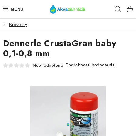
Prejsť
Hľad
na
obsah
Krevetky
TECHNIKA
Dennerle CrustaGran baby
HNOJIVÁ
0,1-0,8 mm
VODA
Podrobnosti hodnotenia
Neohodnotené
PRÍSLUŠENSTVO
RASTLINY
SUBSTRÁTY
KRMIVÁ A VITAMÍNY