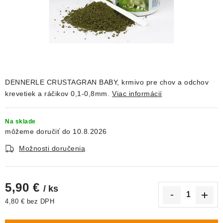
DEKORÁCIE
KREVETKY
ŽIVOČÍCHY
VÝPREDAJ
DENNERLE CRUSTAGRAN BABY, krmivo pre chov a odchov
krevetiek a ráčikov 0,1-0,8mm.
Viac informácií
O nás
Doprava a platba
Kontakty
Blog
Na sklade
Moja objednávka
10.8.2026
Možnosti doručenia
5,90 €
/ ks
4,80 € bez DPH
Jednotková cena: