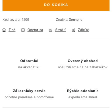
DO KOŠÍKA
Kód tovaru:
4209
Značka:
Dennerle
Tlač
Opýtať sa
Strážiť
Zdieľať
Odborníci
Overený obchod
na akvaristiku
obslúžili sme tisíce zákazníkov
Zákaznícky servis
Rýchle odoslanie
ochotne poradíme a pomôžeme
expedujeme ihneď