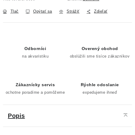
Tlač
Opýtať sa
Strážiť
Zdieľať
Odborníci
Overený obchod
na akvaristiku
obslúžili sme tisíce zákazníkov
Zákaznícky servis
Rýchle odoslanie
ochotne poradíme a pomôžeme
expedujeme ihneď
Popis