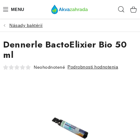
Prejsť
Hľad
na
obsah
Násady baktérií
TECHNIKA
Dennerle BactoElixier Bio 50
HNOJIVÁ
ml
VODA
Podrobnosti hodnotenia
Neohodnotené
PRÍSLUŠENSTVO
RASTLINY
SUBSTRÁTY
KRMIVÁ A VITAMÍNY