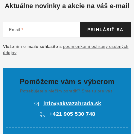
Aktuálne novinky a akcie na váš e-mail
Email
PRIHLÁSIŤ SA
Vložením e-mailu súhlasíte s
podmienkami ochrany osobných
údajov
.
Pomôžeme vám s výberom
Potrebujete s niečím poradiť? Sme tu pre vás!
info
@
akvazahrada.sk
+421 905 530 748