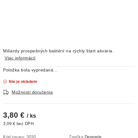
DEKORÁCIE
KREVETKY
ŽIVOČÍCHY
VÝPREDAJ
Miliardy prospešných baktérií na rýchly štart akvária.
Viac informácií
O nás
Doprava a platba
Kontakty
Blog
Položka bola vypredaná…
Moja objednávka
Nie je skladom
Možnosti doručenia
3,80 €
/ ks
3,09 € bez DPH
Jednotková cena:
Kód tovaru:
3030
Značka:
Dennerle