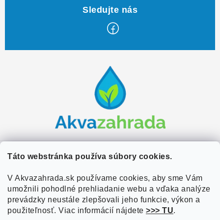
Z
á
p
ä
t
i
e
Zákaznícky servis
Táto webstránka používa súbory cookies.
Kontakty
V Akvazahrada.sk používame cookies, aby sme Vám
Užitočné informácie
umožnili pohodlné prehliadanie webu a vďaka analýze
Doprava a platba
O nás
prevádzky neustále zlepšovali jeho funkcie, výkon a
Overené zákazníkmi
Obchodné podmienky
použiteľnosť. Viac informácií nájdete
>>> TU
.
Referencie