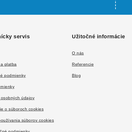
ícky servis
Užitočné informácie
O nás
a platba
Referencie
é podmienky
Blog
mienky
 osobných údajov
ie o súboroch cookies
oužívania súborov cookies
čné podmienky