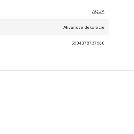
AQUA
Akváriové dekorácie
5904378737986