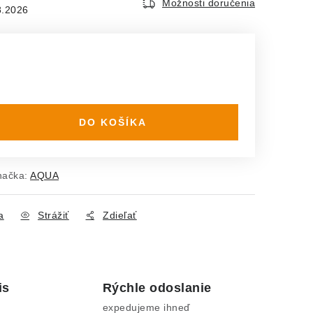
Možnosti doručenia
8.2026
DO KOŠÍKA
načka:
AQUA
a
Strážiť
Zdieľať
is
Rýchle odoslanie
expedujeme ihneď