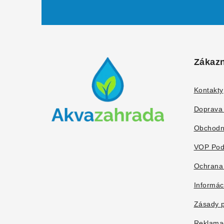
Z
á
Zákazn
p
ä
Kontakty
t
Doprava 
i
Obchodn
e
VOP Pod
Ochrana
Informác
Zásady p
Reklama