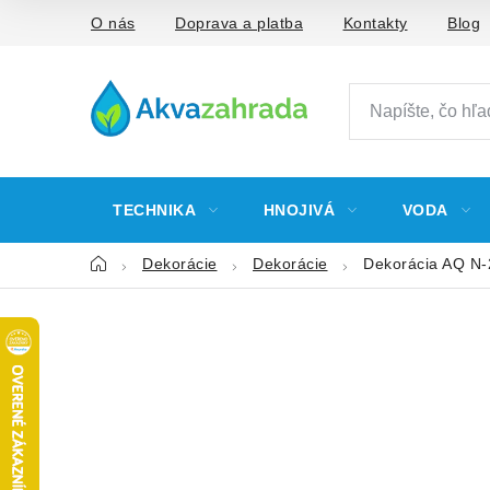
Prejsť
O nás
Doprava a platba
Kontakty
Blog
na
obsah
TECHNIKA
HNOJIVÁ
VODA
Domov
Dekorácie
Dekorácie
Dekorácia AQ N