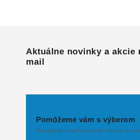
Aktuálne novinky a akcie 
mail
Pomôžeme vám s výberom
Potrebujete s niečím poradiť? Sme tu pre vá