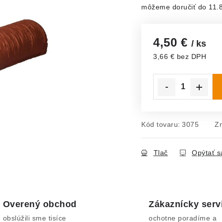
11.
4,50 €
/ ks
3,66 € bez DPH
Jednotková cena:
Kód tovaru:
3075
Z
Tlač
Opýtať s
Overený obchod
Zákaznícky serv
obslúžili sme tisíce
ochotne poradíme a