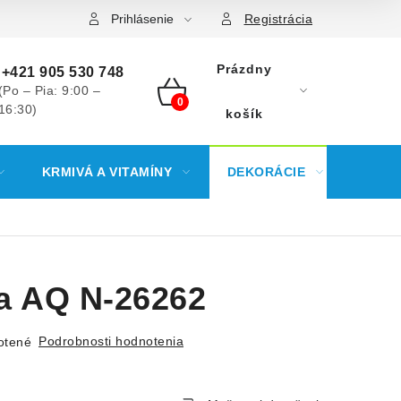
Prihlásenie
Registrácia
Prázdny
+421 905 530 748
(Po – Pia: 9:00 –
16:30)
NÁKUPNÝ
košík
KOŠÍK
KRMIVÁ A VITAMÍNY
DEKORÁCIE
KREV
a AQ N-26262
Podrobnosti hodnotenia
otené