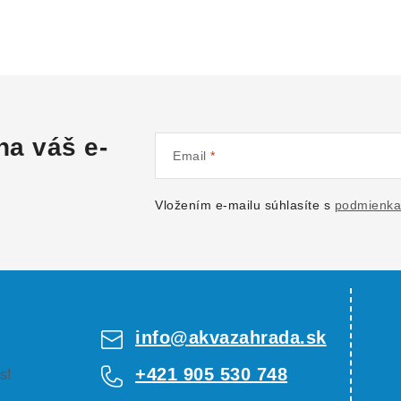
na váš e-
Email
Vložením e-mailu súhlasíte s
podmienka
info
@
akvazahrada.sk
+421 905 530 748
s!