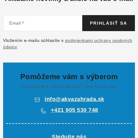
Email
PRIHLÁSIŤ SA
Vložením e-mailu súhlasíte s
podmienkami ochrany osobných
údajov
.
Pomôžeme vám s výberom
Potrebujete s niečím poradiť? Sme tu pre vás!
info
@
akvazahrada.sk
+421 905 530 748