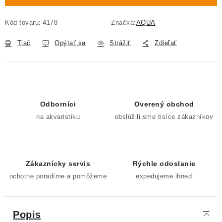
Kód tovaru:
4178
Značka:
AQUA
Tlač
Opýtať sa
Strážiť
Zdieľať
Odborníci
Overený obchod
na akvaristiku
obslúžili sme tisíce zákazníkov
Zákaznícky servis
Rýchle odoslanie
ochotne poradíme a pomôžeme
expedujeme ihneď
Popis