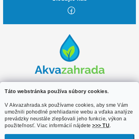
Z
á
p
ä
t
i
e
Zákaznícky servis
Táto webstránka používa súbory cookies.
Kontakty
V Akvazahrada.sk používame cookies, aby sme Vám
Užitočné informácie
umožnili pohodlné prehliadanie webu a vďaka analýze
Doprava a platba
O nás
prevádzky neustále zlepšovali jeho funkcie, výkon a
Overené zákazníkmi
Obchodné podmienky
použiteľnosť. Viac informácií nájdete
>>> TU
.
Referencie
VOP Podmienky