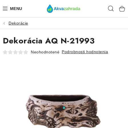
Prejsť
Hľad
na
obsah
Dekorácie
TECHNIKA
Dekorácia AQ N-21993
HNOJIVÁ
Podrobnosti hodnotenia
Neohodnotené
VODA
PRÍSLUŠENSTVO
RASTLINY
SUBSTRÁTY
KRMIVÁ A VITAMÍNY