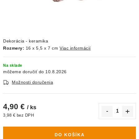
DEKORÁCIE
KREVETKY
ŽIVOČÍCHY
Dekorácia - keramika
Rozmery:
16 x 5,5 x 7 cm
Viac informácií
VÝPREDAJ
Na sklade
O nás
Doprava a platba
Kontakty
Blog
10.8.2026
Moja objednávka
Možnosti doručenia
4,90 €
/ ks
3,98 € bez DPH
Jednotková cena:
DO KOŠÍKA