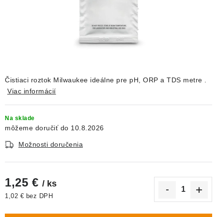
DEKORÁCIE
KREVETKY
ŽIVOČÍCHY
VÝPREDAJ
Čistiaci roztok Milwaukee ideálne pre pH, ORP a TDS metre .
Viac informácií
O nás
Doprava a platba
Kontakty
Blog
Na sklade
Moja objednávka
10.8.2026
Možnosti doručenia
1,25 €
/ ks
1,02 € bez DPH
Jednotková cena: