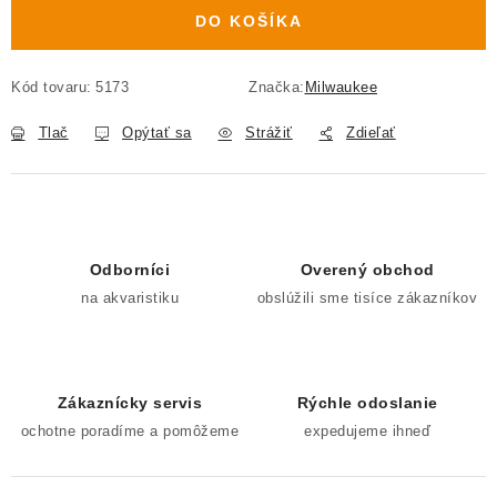
DO KOŠÍKA
Kód tovaru:
5173
Značka:
Milwaukee
Tlač
Opýtať sa
Strážiť
Zdieľať
Odborníci
Overený obchod
na akvaristiku
obslúžili sme tisíce zákazníkov
Zákaznícky servis
Rýchle odoslanie
ochotne poradíme a pomôžeme
expedujeme ihneď