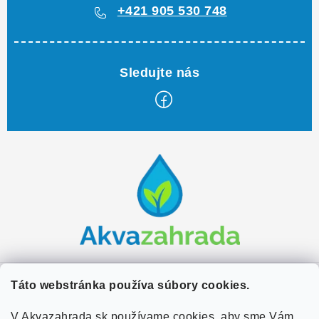
+421 905 530 748
Z
á
p
ä
t
i
e
Zákaznícky servis
Táto webstránka používa súbory cookies.
Kontakty
V Akvazahrada.sk používame cookies, aby sme Vám
Užitočné informácie