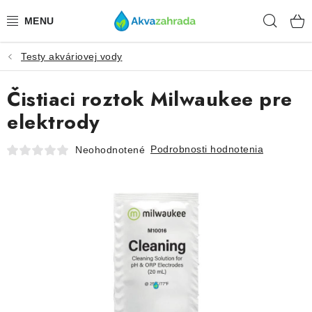
Prejsť
Hľad
na
obsah
Testy akváriovej vody
TECHNIKA
Čistiaci roztok Milwaukee pre
HNOJIVÁ
elektrody
VODA
Podrobnosti hodnotenia
Neohodnotené
PRÍSLUŠENSTVO
RASTLINY
SUBSTRÁTY
KRMIVÁ A VITAMÍNY