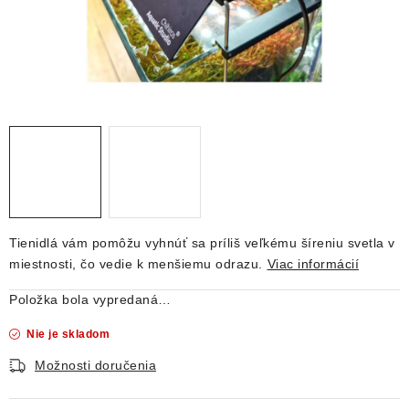
DEKORÁCIE
KREVETKY
ŽIVOČÍCHY
VÝPREDAJ
O nás
Doprava a platba
Kontakty
Blog
Moja objednávka
Tienidlá vám pomôžu vyhnúť sa príliš veľkému šíreniu svetla v
miestnosti, čo vedie k menšiemu odrazu.
Viac informácií
Položka bola vypredaná…
Nie je skladom
Možnosti doručenia