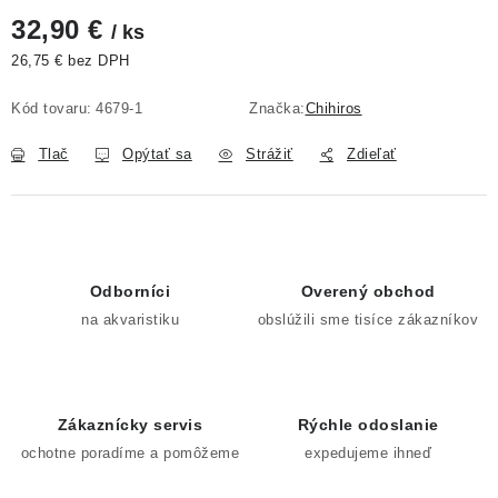
32,90 €
/ ks
26,75 € bez DPH
Jednotková cena:
Kód tovaru:
4679-1
Značka:
Chihiros
Tlač
Opýtať sa
Strážiť
Zdieľať
Odborníci
Overený obchod
na akvaristiku
obslúžili sme tisíce zákazníkov
Zákaznícky servis
Rýchle odoslanie
ochotne poradíme a pomôžeme
expedujeme ihneď