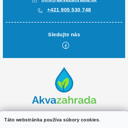
+421 905 530 748
Z
á
p
ä
t
i
e
Zákaznícky servis
Táto webstránka používa súbory cookies.