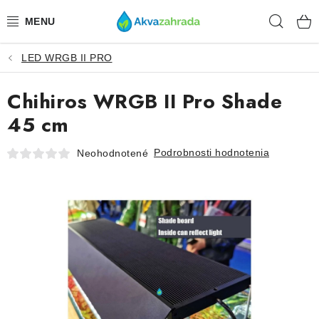
Prejsť
Hľad
na
obsah
LED WRGB II PRO
TECHNIKA
Chihiros WRGB II Pro Shade
HNOJIVÁ
45 cm
VODA
Podrobnosti hodnotenia
Neohodnotené
PRÍSLUŠENSTVO
RASTLINY
SUBSTRÁTY
KRMIVÁ A VITAMÍNY