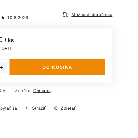
Možnosti doručenia
10.8.2026
 €
/ ks
z DPH
ena:
DO KOŠÍKA
8-5
Značka:
Chihiros
pýtať sa
Strážiť
Zdieľať