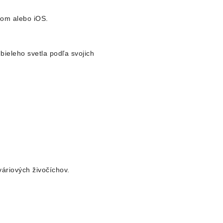
dom alebo iOS.
bieleho svetla podľa svojich
váriových živočíchov.