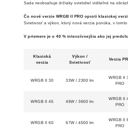
Sada neobsahuje držiaky svietidiel viditeľné na obráz
Čo nové verzie WRGB II PRO oproti klasickej verz
Svietivosť a výkon, ktorý nová verzia ponúka, v tom
V priemere je o 40 % intenzívnejšia ako jej predc
Klasická
Výkon /
Verzia P
verzia
Svietivosť
WRGB II 
WRGB II 30
33W / 2300 lm
PRO
WRGB II 
WRGB II 45
49W / 3600 lm
PRO
WRGB II 
WRGB II 60
67W / 4500 lm
PRO