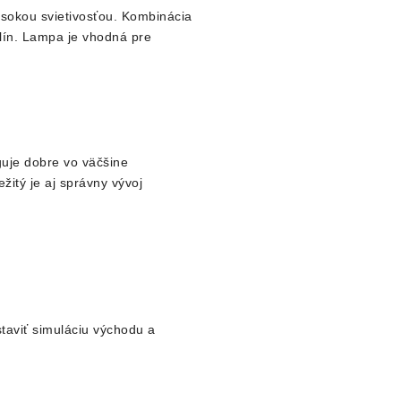
sokou svietivosťou. Kombinácia
lín. Lampa je vhodná pre
nguje dobre vo väčšine
žitý je aj správny vývoj
taviť simuláciu východu a