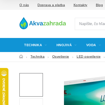
Prejsť
O nás
Doprava a platba
Kontakty
Blog
na
obsah
TECHNIKA
HNOJIVÁ
VODA
Domov
Technika
Osvetlenie
LED osvetlenie