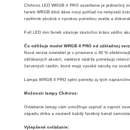
Chihiros LED WRGB II PRO osvetlenie je jedinečný m
farieb WRGB diód dáva nový pohľad na nebývalú krásu
rastlinné akváriá s vysokou potrebou svetla a dokonal
Full LED mix farieb ukazuje skutočnú krásu vášho akvá
Čo odlišuje model WRGB II PRO od základnej verz
Nová verzia svietidiel je v priemere o 40 % efektívnej
obľúbených akvárií, niektoré nádrže potrebujú intenzív
červených rastlín, ktoré majú vysoké nároky na osvetl
Lampa WRGB II PRO splní potreby aj tých najnáročnej
Možnosti lampy Chihiros:
Ovládanie lampy vám umožňuje zapnúť a vypnúť osvetle
západu slnka a nastaviť každý farebný kanál samosta
Vylepšené ovládanie: