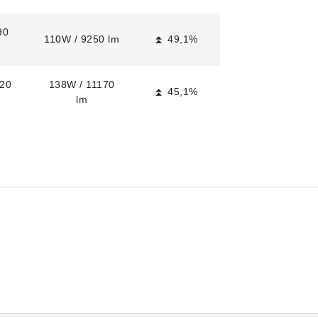
90
110W / 9250 lm
⏫ 49,1%
120
138W / 11170
⏫ 45,1%
lm