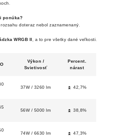
koch.
ii ponúka?
to rozsahu doteraz nebol zaznamenaný.
hádzka WRGB II
, a to pre všetky dané veľkosti.
Výkon /
Percent.
RO
Svietivosť
nárast
30
37W / 3260 lm
⏫ 42,7%
45
56W / 5000 lm
⏫ 38,8%
60
74W / 6630 lm
⏫ 47,3%