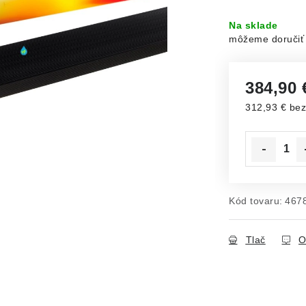
Na sklade
384,90
312,93 € be
Jednotková c
Kód tovaru:
467
Tlač
O