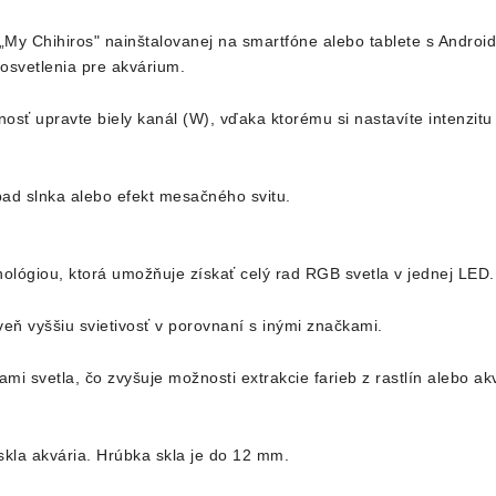
„My Chihiros" nainštalovanej na smartfóne alebo tablete s Androi
osvetlenia pre akvárium.
ť upravte biely kanál (W), vďaka ktorému si nastavíte intenzitu 
pad slnka alebo efekt mesačného svitu.
lógiou, ktorá umožňuje získať celý rad RGB svetla v jednej LED.
eň vyššiu svietivosť v porovnaní s inými značkami.
mi svetla, čo zvyšuje možnosti extrakcie farieb z rastlín alebo ak
skla akvária. Hrúbka skla je do 12 mm.