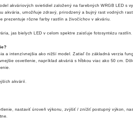
odel akváriových svietidiel založený na farebných WRGB LED s vy
 akvária, umožňuje zdravý, prirodzený a bujný rast vodných rast
e prezentuje rôzne farby rastlín a živočíchov v akváriu.
ria, jas bielych LED v celom spektre zaisťuje fotosyntézu rastlín.
ie?
šia a intenzívnejšia ako nižší model. Zatiaľ čo základná verzia fu
nejšie osvetlenie, napríklad akváriá s hĺbkou viac ako 50 cm. Dôle
enie.
ších akvárií.
nie, nastaviť úroveň výkonu, zvýšiť / znížiť postupný výkon, nas
tne.